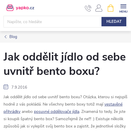
Přejít
NÁKUPNÍ
KOŠÍK
na
obsah
HLEDAT
Blog
Jak oddělit jídlo od sebe
uvnitř bento boxu?
7.9.2016
Jak oddělit jídlo od sebe uvnitř bento boxu? Otázka, kterou si nejspíš
hodně z vás pokládá. Ne všechny bento boxy totiž mají
vestavěné
přihrádky
anebo
posuvné oddělovače jídla
. Znamená to tedy, že jste
si koupili špatný bento box? Samozřejmě že ne!!! :) Existuje několik
způsobů jak si vylepšit svůj bento box a zajistit, že jednotlivé složky