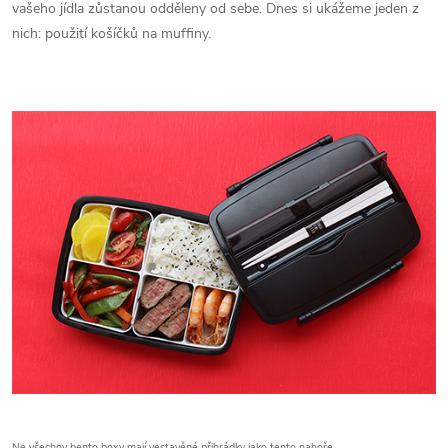
vašeho jídla zůstanou odděleny od sebe. Dnes si ukážeme jeden z
nich: použití košíčků na muffiny.
Ne všechny bento boxy mají vestavěné přihrádky jako tento nahoře