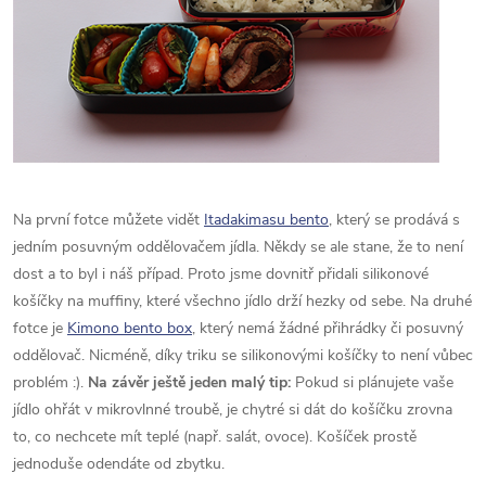
Na první fotce můžete vidět
Itadakimasu bento
, který se prodává s
jedním posuvným oddělovačem jídla. Někdy se ale stane, že to není
dost a to byl i náš případ. Proto jsme dovnitř přidali silikonové
košíčky na muffiny, které všechno jídlo drží hezky od sebe. Na druhé
fotce je
Kimono bento box
, který nemá žádné přihrádky či posuvný
oddělovač. Nicméně, díky triku se silikonovými košíčky to není vůbec
problém :).
Na závěr ještě jeden malý tip:
Pokud si plánujete vaše
jídlo ohřát v mikrovlnné troubě, je chytré si dát do košíčku zrovna
to, co nechcete mít teplé (např. salát, ovoce). Košíček prostě
jednoduše odendáte od zbytku.