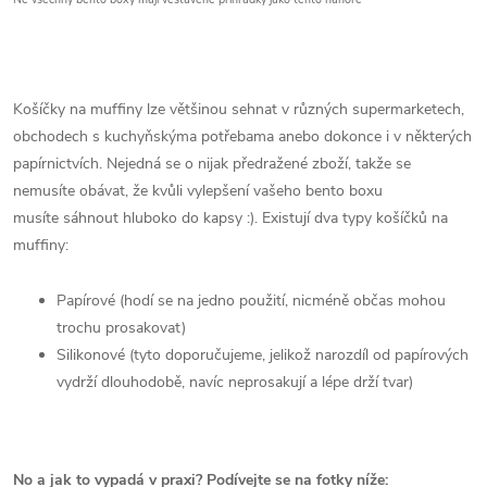
Košíčky na muffiny lze většinou sehnat v různých supermarketech,
obchodech s kuchyňskýma potřebama anebo dokonce i v některých
papírnictvích. Nejedná se o nijak předražené zboží, takže se
nemusíte obávat, že kvůli vylepšení vašeho bento boxu
musíte sáhnout hluboko do kapsy :). Existují dva typy košíčků na
muffiny:
Papírové (hodí se na jedno použití, nicméně občas mohou
trochu prosakovat)
Silikonové (tyto doporučujeme, jelikož narozdíl od papírových
vydrží dlouhodobě, navíc neprosakují a lépe drží tvar)
No a jak to vypadá v praxi? Podívejte se na fotky níže: