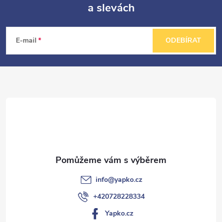
a slevách
Z
á
E-mail
ODEBÍRAT
p
a
t
í
info
@
yapko.cz
+420728228334
Yapko.cz