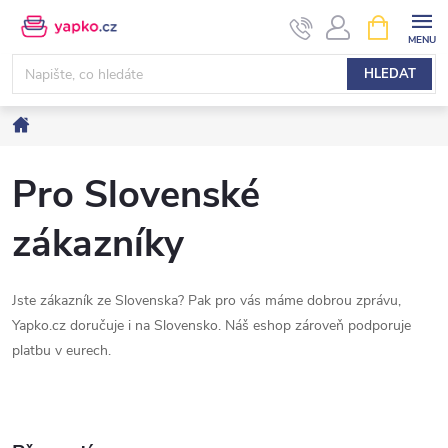
Přejít
NÁKUPNÍ
KOŠÍK
na
obsah
HLEDAT
Domů
Pro Slovenské
zákazníky
Jste zákazník ze Slovenska? Pak pro vás máme dobrou zprávu,
Yapko.cz doručuje i na Slovensko. Náš eshop zároveň podporuje
platbu v eurech.