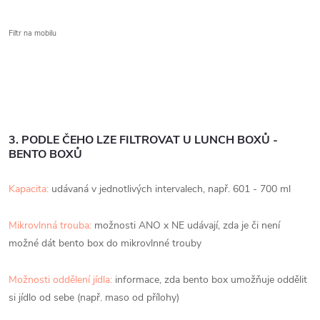
Filtr na mobilu
3. PODLE ČEHO LZE FILTROVAT U LUNCH BOXŮ -
BENTO BOXŮ
Kapacita:
udávaná v jednotlivých intervalech, např. 601 - 700 ml
Mikrovlnná trouba:
možnosti ANO x NE udávají, zda je či není
možné dát bento box do mikrovlnné trouby
Možnosti oddělení jídla:
informace, zda bento box umožňuje oddělit
si jídlo od sebe (např. maso od přílohy)