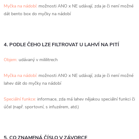
Myčka na nádobí:
možnosti ANO x NE udávají, zda je či není možné
dát bento box do myčky na nádobí
4. PODLE ČEHO LZE FILTROVAT U LAHVÍ NA PITÍ
Objem:
udávaný v mililitrech
Myčka na nádobí:
možnosti ANO x NE udávají, zda je či není možné
lahev dát do myčky na nádobí
Speciální funkce:
informace, zda má lahev nějakou speciální funkci či
účel (např. sportovní, s infuzérem, atd.)
5. CO ZNAMENÁ ČÍSLO V ZÁVORCE