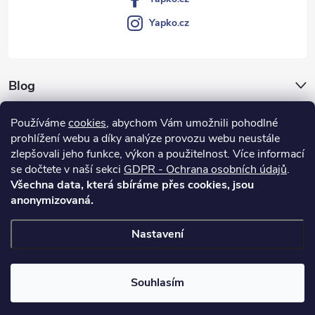
Yapko.cz
Blog
Archiv
Používáme
cookies
, abychom Vám umožnili pohodlné
prohlížení webu a díky analýze provozu webu neustále
Vše o nákupu
zlepšovali jeho funkce, výkon a použitelnost.
Více informací
se dočtete v naší sekci
GDPR - Ochrana osobních údajů
.
Všechna data, která sbíráme přes cookies, jsou
anonymizovaná.
Nastavení
Copyright 2026
Yapko.cz
. Všechna práva vyhrazena.
Upravit nastavení
cookies
Souhlasím
Vytvořil Shoptet