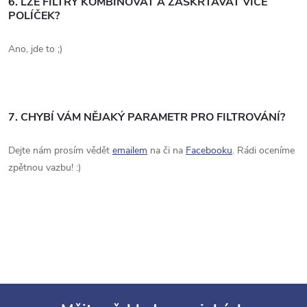
6. LZE FILTRY KOMBINOVAT A ZAŠKRTÁVAT VÍCE
POLÍČEK?
Ano, jde to ;)
7. CHYBÍ VÁM NĚJAKÝ PARAMETR PRO FILTROVÁNÍ?
Dejte nám prosím vědět
emailem
na či na
Facebooku
. Rádi oceníme
zpětnou vazbu! :)