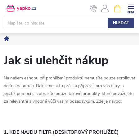
Přejít
NÁKUPNÍ
KOŠÍK
na
obsah
HLEDAT
Domů
Jak si ulehčit nákup
Na našem eshopu při prohlížení produktů nemusíte pouze scrollovat
dolů a nahoru :). Dali jsme si tu práci a připravili pro vás filtry, s
jejichž pomocí si zobrazíte pouze takové produkty, které považujete
za relevantní a vhodné vůči vašim požadavkům. Zde je návod:
1. KDE NAJDU FILTR (DESKTOPOVÝ PROHLÍŽEČ)