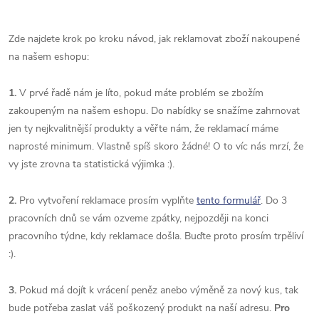
Zde najdete krok po kroku návod, jak reklamovat zboží nakoupené
na našem eshopu:
1.
V prvé řadě nám je líto, pokud máte problém se zbožím
zakoupeným na našem eshopu. Do nabídky se snažíme zahrnovat
jen ty nejkvalitnější produkty a věřte nám, že reklamací máme
naprosté minimum. Vlastně spíš skoro žádné! O to víc nás mrzí, že
vy jste zrovna ta statistická výjimka :).
2.
Pro vytvoření reklamace prosím vyplňte
tento formulář
. Do 3
pracovních dnů se vám ozveme zpátky, nejpozději na konci
pracovního týdne, kdy reklamace došla. Buďte proto prosím trpěliví
:).
3.
Pokud má dojít k vrácení peněz anebo výměně za nový kus, tak
bude potřeba zaslat váš poškozený produkt na naší adresu.
Pro