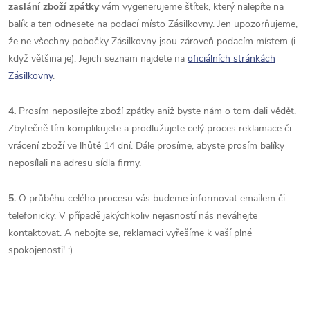
zaslání zboží zpátky
vám vygenerujeme štítek, který nalepíte na
balík a ten odnesete na podací místo Zásilkovny. Jen upozorňujeme,
že ne všechny pobočky Zásilkovny jsou zároveň podacím místem (i
když většina je). Jejich seznam najdete na
oficiálních stránkách
Zásilkovny
.
4.
Prosím neposílejte zboží zpátky aniž byste nám o tom dali vědět.
Zbytečně tím komplikujete a prodlužujete celý proces reklamace či
vrácení zboží ve lhůtě 14 dní. Dále prosíme, abyste prosím balíky
neposílali na adresu sídla firmy.
5.
O průběhu celého procesu vás budeme informovat emailem či
telefonicky. V případě jakýchkoliv nejasností nás neváhejte
kontaktovat. A nebojte se, reklamaci vyřešíme k vaší plné
spokojenosti! :)