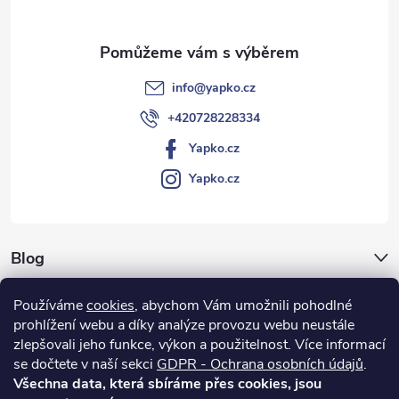
í
info
@
yapko.cz
+420728228334
Yapko.cz
Yapko.cz
Blog
Archiv
Používáme
cookies
, abychom Vám umožnili pohodlné
prohlížení webu a díky analýze provozu webu neustále
Vše o nákupu
zlepšovali jeho funkce, výkon a použitelnost.
Více informací
se dočtete v naší sekci
GDPR - Ochrana osobních údajů
.
Všechna data, která sbíráme přes cookies, jsou