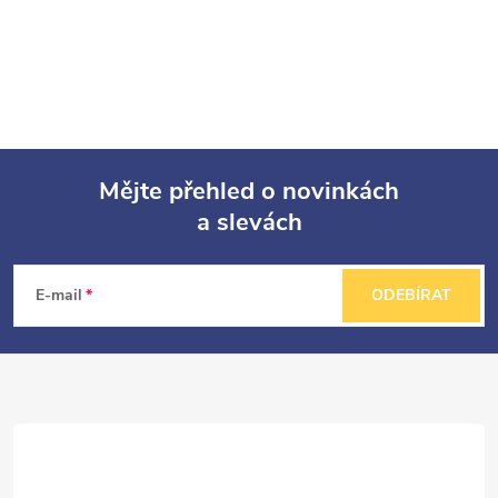
Mějte přehled o novinkách
a slevách
Z
á
E-mail
ODEBÍRAT
p
a
t