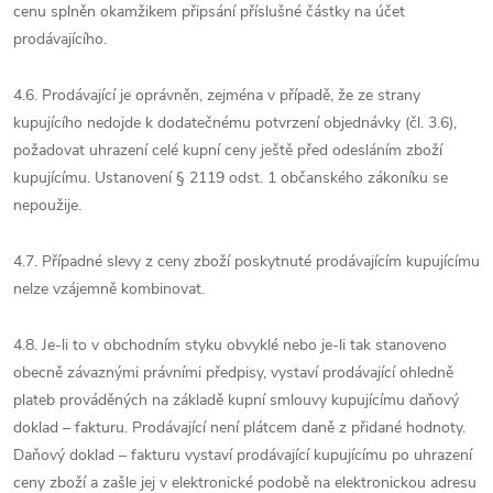
cenu splněn okamžikem připsání příslušné částky na účet
prodávajícího.
4.6. Prodávající je oprávněn, zejména v případě, že ze strany
kupujícího nedojde k dodatečnému potvrzení objednávky (čl. 3.6),
požadovat uhrazení celé kupní ceny ještě před odesláním zboží
kupujícímu. Ustanovení § 2119 odst. 1 občanského zákoníku se
nepoužije.
4.7. Případné slevy z ceny zboží poskytnuté prodávajícím kupujícímu
nelze vzájemně kombinovat.
4.8. Je-li to v obchodním styku obvyklé nebo je-li tak stanoveno
obecně závaznými právními předpisy, vystaví prodávající ohledně
plateb prováděných na základě kupní smlouvy kupujícímu daňový
doklad – fakturu. Prodávající není plátcem daně z přidané hodnoty.
Daňový doklad – fakturu vystaví prodávající kupujícímu po uhrazení
ceny zboží a zašle jej v elektronické podobě na elektronickou adresu