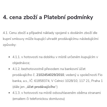
4. cena zboží a Platební podmínky
4.1. Cenu zboží a případné náklady spojené s dodáním zboží dle
kupní smlouvy může kupující uhradit prodávajícímu následujícími
způsoby:
4.1.1. v hotovosti na dobírku v místě určeném kupujícím v
objednávce;
4.1.2. bezhotovostně převodem na bankovní účet
prodávajícího č.
2102454029/2010
, vedený u společnosti Fio
banka, a.s., IČ: 61858374, V Celnici 1028/10, 117 21, Praha 1
(dále jen „
účet prodávajícího
“)
4.1.3. v hotovosti na místě odsouhlaseném oběma stranami
(emailem či telefonickou domluvou)