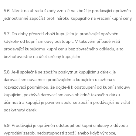
5.6. Nárok na úhradu škody vzniklé na zboží je prodávající oprávněn
jednostranně započíst proti nároku kupujícího na vrácení kupní ceny.
5.7. Do doby převzetí zboží kupujícím je prodávající oprávněn
kdykoliv od kupní smlouvy odstoupit. V takovém případě vrátí
prodávající kupujícímu kupní cenu bez zbytečného odkladu, a to
bezhotovostně na účet určený kupujícím.
5.8. Je-li společně se zbožím poskytnut kupujícímu dárek, je
darovací smlouva mezi prodávajícím a kupujícím uzavřena s
rozvazovací podmínkou, že dojde-li k odstoupení od kupní smlouvy
kupujícím, pozbývá darovací smlouva ohledně takového dárku
účinnosti a kupující je povinen spolu se zbožím prodávajícímu vrátit i
poskytnutý dárek.
5.9. Prodávající je oprávněn odstoupit od kupní smlouvy z důvodu
vyprodání zásob, nedostupnosti zboží, anebo když výrobce,