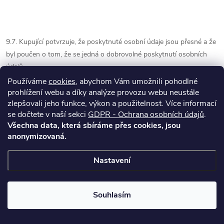
9.7. Kupující potvrzuje, že poskytnuté osobní údaje jsou přesné a že
byl poučen o tom, že se jedná o dobrovolné poskytnutí osobních
údajů.
Používáme
cookies
, abychom Vám umožnili pohodlné
prohlížení webu a díky analýze provozu webu neustále
9.8. V případě, že by se kupující domníval, že prodávající nebo
zlepšovali jeho funkce, výkon a použitelnost.
Více informací
zpracovatel (čl. 9.5) provádí zpracování jeho osobních údajů, které je
se dočtete v naší sekci
GDPR - Ochrana osobních údajů
.
v rozporu s ochranou soukromého a osobního života kupujícího
Všechna data, která sbíráme přes cookies, jsou
nebo v rozporu se zákonem, zejména jsou-li osobní údaje nepřesné
anonymizovaná.
s ohledem na účel jejich zpracování, může:
Nastavení
9.8.1. požádat prodávajícího nebo zpracovatele o vysvětlení,
9.8.2. požadovat, aby prodávající nebo zpracovatel odstranil
takto vzniklý stav.
Souhlasím
9.9. Požádá-li kupující o informaci o zpracování svých osobních