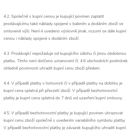
4.2. Společně s kupní cenou je kupující povinen zaplatit
prodávajícímu také náklady spojené s balením a dodáním zboží ve
smluvené výši. Není-li uvedeno výslovně jinak, rozumí se dále kupní
cenou i náklady spojené s dodáním zboží.
4.3. Prodávající nepožaduje od kupujícího zálohu či jinou obdobnou
platbu. Tímto není dotčeno ustanovení čl. 4.6 obchodních podmínek
ohledně povinnosti uhradit kupní cenu zboží předem.
4.4. V případě platby v hotovosti či v případě platby na dobírku je
kupní cena splatná při převzetí zboží. V případě bezhotovostní
platby je kupní cena splatná do 7 dnů od uzavření kupní smlouvy.
4.5. V případě bezhotovostní platby je kupující povinen uhrazovat
kupní cenu zboží společně s uvedením variabilního symbolu platby.
V případě bezhotovostní platby je závazek kupujícího uhradit kupní