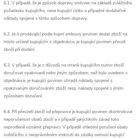
6.1. V případě, že je způsob dopravy smluven na základě zvláštního
požadavku kupujícího, nese kupující riziko a případné dodatečné
náklady spojené s tímto způsobem dopravy.
6.2. Je-li prodávající podle kupní smlouvy povinen dodat zboží na
místo určené kupujícím v objednávce, je kupující povinen převzít
zboží při dodání.
6.3. V případě, že je z důvodů na straně kupujícího nutno zboží
doručovat opakovaně nebo jiným způsobem, než bylo uvedeno v
objednávce, je kupující povinen uhradit náklady spojené s
opakovaným doručováním zboží, resp. náklady spojené s jiným
způsobem doručení.
6.4. Při převzetí zboží od přepravce je kupující povinen zkontrolovat
neporušenost obalů zboží a v případě jakýchkoliv závad toto
neprodleně oznámit přepravci. V případě shledání porušení obalu
svědčícího o neoprávněném vniknutí do zásilky nemusí kupující