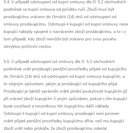
5.4. V případě odstoupení od kupní smlouvy dle čl. 5.2 obchodních
podmínek se kupní smlouva od počátku ruší. Zboží musí být
prodávajícímu vráceno do čtrnácti (14) dnů od odstoupení od
smlouvy prodávajícímu. Odstoupí-li kupující od kupní smlouvy, nese
kupující náklady spojené s navrácením zboží prodávajícímu, a to i v
tom případě, kdy zboží nemůže být vráceno pro svou povahu
obvyklou poštovní cestou.
5.5. V případě odstoupení od smlouvy dle čl. 5.2 obchodních
podmínek vrátí prodávající peněžní prostředky přijaté od kupujícího
do čtrnácti (14) dnů od odstoupení od kupní smlouvy kupujícím, a
to stejným způsobem, jakým je prodávající od kupujícího přijal.
Prodávající je taktéž oprávněn vrátit plnění poskytnuté kupujícím již
při vrácení zboží kupujícím či jiným způsobem, pokud s tím kupující
bude souhlasit a nevzniknou tím kupujícímu další náklady.
Odstoupí-li kupující od kupní smlouvy, prodávající není povinen
vrátit přijaté peněžní prostředky kupujícímu dříve, než mu kupující
zboží vrátí nebo prokáže, že zboží prodávajícímu odeslal.