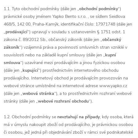
1.1. Tyto obchodní podmínky (dále jen „
obchodní podmínky
“)
právnické osoby jménem Yapko Bento s.r.o. , se sídlem Seidlova
468/5, 142 00, Praha-Kamýk, identifikační číslo: 17971748 (dále jen
„
prodávající
“) upravují v souladu s ustanovením § 1751 odst. 1
zákona č. 89/2012 Sb., občanský zákoník (dále jen „
občanský
zákoník
“) vzájemná práva a povinnosti smluvních stran vzniklé v
souvislosti nebo na základě kupní smlouvy (dále jen „
kupní
smlouva
“) uzavírané mezi prodávajícím a jinou fyzickou osobou
(dále jen „
kupující
“) prostřednictvím internetového obchodu
prodávajícího. Internetový obchod je prodávajícím provozován na
webové stránce umístněné na internetové adrese www.yapko.cz
(dále jen „
webová stránka
“), a to prostřednictvím rozhraní webové
stránky (dále jen „
webové rozhraní obchodu
“).
1.2. Obchodní podmínky se
nevztahují na případy
, kdy osoba, která
má v úmyslu nakoupit zboží od prodávajícího, je právnickou osobou
či osobou, jež jedná při objednávání zboží v rámci své podnikatelské