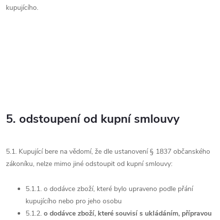
kupujícího.
5. odstoupení od kupní smlouvy
5.1. Kupující bere na vědomí, že dle ustanovení § 1837 občanského
zákoníku, nelze mimo jiné odstoupit od kupní smlouvy:
5.1.1. o dodávce zboží, které bylo upraveno podle přání
kupujícího nebo pro jeho osobu
5.1.2.
o dodávce zboží, které souvisí s ukládáním, přípravou