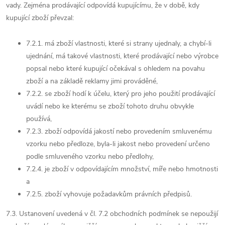
vady. Zejména prodávající odpovídá kupujícímu, že v době, kdy
kupující zboží převzal:
7.2.1. má zboží vlastnosti, které si strany ujednaly, a chybí-li
ujednání, má takové vlastnosti, které prodávající nebo výrobce
popsal nebo které kupující očekával s ohledem na povahu
zboží a na základě reklamy jimi prováděné,
7.2.2. se zboží hodí k účelu, který pro jeho použití prodávající
uvádí nebo ke kterému se zboží tohoto druhu obvykle
používá,
7.2.3. zboží odpovídá jakostí nebo provedením smluvenému
vzorku nebo předloze, byla-li jakost nebo provedení určeno
podle smluveného vzorku nebo předlohy,
7.2.4. je zboží v odpovídajícím množství, míře nebo hmotnosti
a
7.2.5. zboží vyhovuje požadavkům právních předpisů.
7.3. Ustanovení uvedená v čl. 7.2 obchodních podmínek se nepoužijí