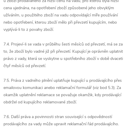
u zboží prodávaného za nižší cenu na vadu, pro kterou byla nižší
cena ujednána, na opotřebení zboží způsobené jeho obvyklým
užíváním, u použitého zboží na vadu odpovídající míře používání
nebo opotřebení, kterou zboží mělo při převzetí kupujícím, nebo
vyplývá-li to z povahy zboží.
7.4. Projeví-li se vada v průběhu šesti měsíců od převzetí, má se za
to, že zboží bylo vadné již při převzetí. Kupující je oprávněn uplatnit
právo z vady, která se vyskytne u spotřebního zboží v době dvaceti
čtyř měsíců od převzetí.
7.5. Práva z vadného plnění uplatňuje kupující u prodávajícího přes
emailovou komunikaci anebo reklamační formulář (viz bod 5.3). Za
okamžik uplatnění reklamace se považuje okamžik, kdy prodávající
obdržel od kupujícího reklamované zboží.
7.6. Další práva a povinnosti stran související s odpovědností
prodávajícího za vady může upravit reklamační řád prodávajícího.