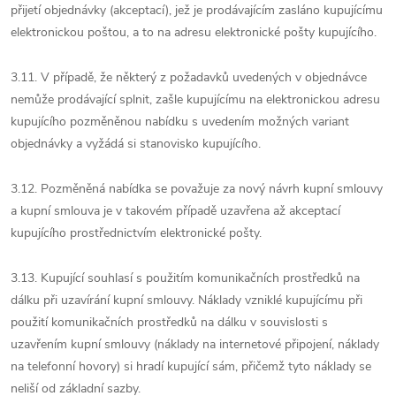
přijetí objednávky (akceptací), jež je prodávajícím zasláno kupujícímu
elektronickou poštou, a to na adresu elektronické pošty kupujícího.
3.11. V případě, že některý z požadavků uvedených v objednávce
nemůže prodávající splnit, zašle kupujícímu na elektronickou adresu
kupujícího pozměněnou nabídku s uvedením možných variant
objednávky a vyžádá si stanovisko kupujícího.
3.12. Pozměněná nabídka se považuje za nový návrh kupní smlouvy
a kupní smlouva je v takovém případě uzavřena až akceptací
kupujícího prostřednictvím elektronické pošty.
3.13. Kupující souhlasí s použitím komunikačních prostředků na
dálku při uzavírání kupní smlouvy. Náklady vzniklé kupujícímu při
použití komunikačních prostředků na dálku v souvislosti s
uzavřením kupní smlouvy (náklady na internetové připojení, náklady
na telefonní hovory) si hradí kupující sám, přičemž tyto náklady se
neliší od základní sazby.