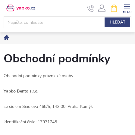
Přejít
NÁKUPNÍ
KOŠÍK
na
obsah
HLEDAT
Domů
Obchodní podmínky
Obchodní podmínky právnické osoby:
Yapko Bento s.r.o.
se sídlem
Seidlova 468/5
, 142 00, Praha-Kamýk
identifikační číslo:
17971748