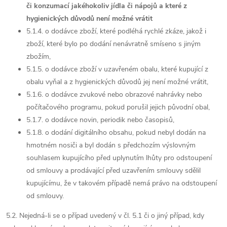
či konzumací jakéhokoliv jídla či nápojů a které z
hygienických důvodů není možné vrátit
5.1.4. o dodávce zboží, které podléhá rychlé zkáze, jakož i
zboží, které bylo po dodání nenávratně smíseno s jiným
zbožím,
5.1.5. o dodávce zboží v uzavřeném obalu, které kupující z
obalu vyňal a z hygienických důvodů jej není možné vrátit,
5.1.6. o dodávce zvukové nebo obrazové nahrávky nebo
počítačového programu, pokud porušil jejich původní obal,
5.1.7. o dodávce novin, periodik nebo časopisů,
5.1.8. o dodání digitálního obsahu, pokud nebyl dodán na
hmotném nosiči a byl dodán s předchozím výslovným
souhlasem kupujícího před uplynutím lhůty pro odstoupení
od smlouvy a prodávající před uzavřením smlouvy sdělil
kupujícímu, že v takovém případě nemá právo na odstoupení
od smlouvy.
5.2. Nejedná-li se o případ uvedený v čl. 5.1 či o jiný případ, kdy