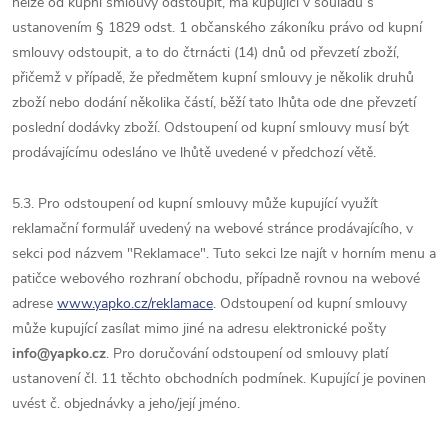
nelze od kupní smlouvy odstoupit, má kupující v souladu s
ustanovením § 1829 odst. 1 občanského zákoníku právo od kupní
smlouvy odstoupit, a to do čtrnácti (14) dnů od převzetí zboží,
přičemž v případě, že předmětem kupní smlouvy je několik druhů
zboží nebo dodání několika částí, běží tato lhůta ode dne převzetí
poslední dodávky zboží. Odstoupení od kupní smlouvy musí být
prodávajícímu odesláno ve lhůtě uvedené v předchozí větě.
5.3. Pro odstoupení od kupní smlouvy může kupující využít
reklamační formulář uvedený na webové stránce prodávajícího, v
sekci pod názvem "Reklamace". Tuto sekci lze najít v horním menu a
patičce webového rozhraní obchodu, případně rovnou na webové
adrese
www.yapko.cz/reklamace
. Odstoupení od kupní smlouvy
může kupující zasílat mimo jiné na adresu elektronické pošty
info@yapko.cz
. Pro doručování odstoupení od smlouvy platí
ustanovení čl. 11 těchto obchodních podmínek. Kupující je povinen
uvést č. objednávky a jeho/její jméno.