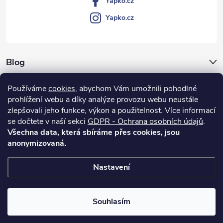
Yapko.cz
p
Yapko.cz
i
s
Blog
u
Archiv
Používáme
cookies
, abychom Vám umožnili pohodlné
prohlížení webu a díky analýze provozu webu neustále
Vše o nákupu
zlepšovali jeho funkce, výkon a použitelnost.
Více informací
se dočtete v naší sekci
GDPR - Ochrana osobních údajů
.
Všechna data, která sbíráme přes cookies, jsou
anonymizovaná.
Nastavení
Copyright 2026
Yapko.cz
. Všechna práva vyhrazena.
Upravit nastavení
cookies
Souhlasím
Vytvořil Shoptet