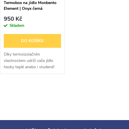
Termobox na jídlo Monbento
Element | Onyx černá
950 Kč
Skladem
DO KOŠÍKU
Díky termoizolačním
vlastnostem udrží vaše jídlo
hezky teplé anebo i studené!
O
v
l
á