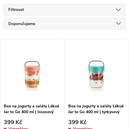
Filtrovat
Ř
Doporučujeme
a
Nejlevnější
V
Nejdražší
z
ý
Nejprodávanější
e
p
Abecedně
n
i
í
s
p
Box na jogurty a saláty Lékué
Box na jogurty a saláty Lékué
Jar to Go 400 ml | lososový
Jar to Go 400 ml | tyrkysový
p
r
399 Kč
399 Kč
Vyprodáno
Vyprodáno