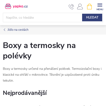
Přejít
NÁKUPNÍ
KOŠÍK
na
obsah
HLEDAT
Jídlo na cestách
Boxy a termosky na
polévky
Boxy a termosky určené na přenášení polévek. Termoizolační boxy i
klasické na ohřátí v mikrovlnce. Těsnění je uzpůsobené proti úniku
tekutin.
Nejprodávanější