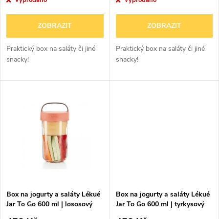
r
o
o
ZOBRAZIT
ZOBRAZIT
d
d
Praktický box na saláty či jiné
Praktický box na saláty či jiné
u
snacky!
snacky!
u
k
k
t
t
ů
ů
Box na jogurty a saláty Lékué
Box na jogurty a saláty Lékué
Jar To Go 600 ml | lososový
Jar To Go 600 ml | tyrkysový