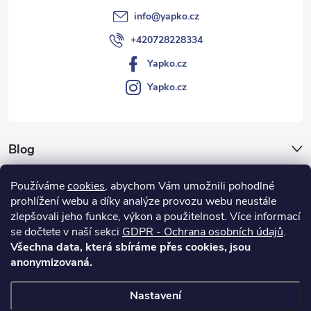
v
info
@
yapko.cz
+420728228334
ý
Yapko.cz
p
Yapko.cz
i
s
Blog
u
Archiv
Používáme
cookies
, abychom Vám umožnili pohodlné
prohlížení webu a díky analýze provozu webu neustále
Vše o nákupu
zlepšovali jeho funkce, výkon a použitelnost.
Více informací
se dočtete v naší sekci
GDPR - Ochrana osobních údajů
.
Všechna data, která sbíráme přes cookies, jsou
anonymizovaná.
Nastavení
Copyright 2026
Yapko.cz
. Všechna práva vyhrazena.
Upravit nastavení