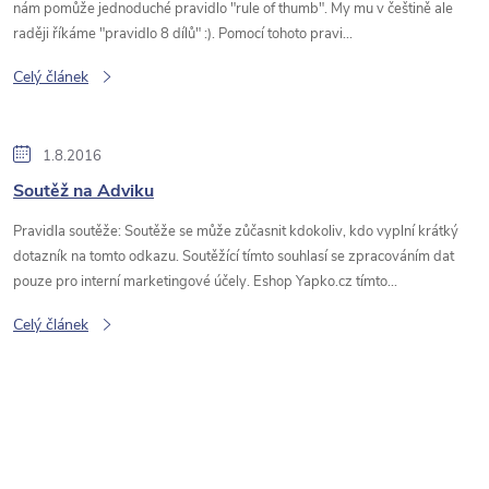
nám pomůže jednoduché pravidlo "rule of thumb". My mu v češtině ale
raději říkáme "pravidlo 8 dílů" :). Pomocí tohoto pravi...
Celý článek
1.8.2016
Soutěž na Adviku
Pravidla soutěže: Soutěže se může zůčasnit kdokoliv, kdo vyplní krátký
dotazník na tomto odkazu. Soutěžící tímto souhlasí se zpracováním dat
pouze pro interní marketingové účely. Eshop Yapko.cz tímto...
Celý článek
O
v