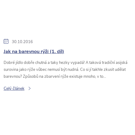
30.10.2016
Jak na barevnou rýži (1. díl)
Dobré jídlo dobře chutná a taky hezky vypadá! A taková tradiční asijská
surovina jako rýže vůbec nemusí být nudná. Co si jí takhle zkusit udělat
barevnou? Způsobů na zbarvení rýže existuje mnoho, v to...
Celý článek