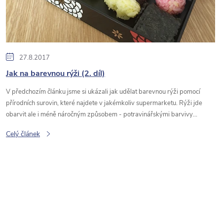
s
č
l
27.8.2017
Jak na barevnou rýži (2. díl)
á
V předchozím článku jsme si ukázali jak udělat barevnou rýži pomocí
n
přírodních surovin, které najdete v jakémkoliv supermarketu. Rýži jde
obarvit ale i méně náročným způsobem - potravinářskými barvivy...
k
Celý článek
ů