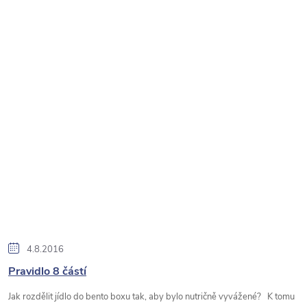
4.8.2016
Pravidlo 8 částí
Jak rozdělit jídlo do bento boxu tak, aby bylo nutričně vyvážené? K tomu