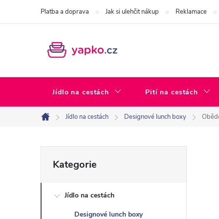
Přejít
Platba a doprava
Jak si ulehčit nákup
Reklamace
na
obsah
Jídlo na cestách
Pití na cestách
Jídlo na cestách
Designové lunch boxy
Obědo
Domů
P
Přeskočit
Kategorie
kategorie
o
Jídlo na cestách
s
Designové lunch boxy