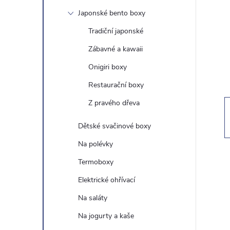
t
Japonské bento boxy
r
Tradiční japonské
Zábavné a kawaii
a
Onigiri boxy
n
Restaurační boxy
Z pravého dřeva
n
Dětské svačinové boxy
í
Na polévky
p
Termoboxy
Elektrické ohřívací
a
Na saláty
n
Na jogurty a kaše