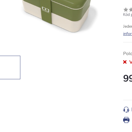
Kód 
Jede
info
Pol
V
9
Měr
cena