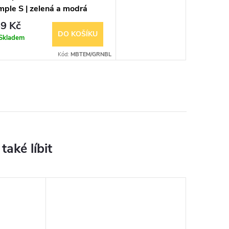
ple S | zelená a modrá
9 Kč
DO KOŠÍKU
Skladem
Kód:
MBTEM/GRNBL