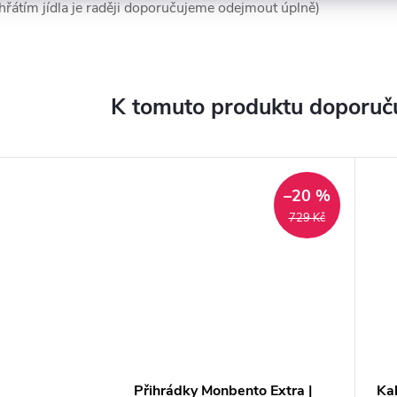
hřátím jídla je raději doporučujeme odejmout úplně)
K tomuto produktu doporuču
–20 %
729 Kč
Přihrádky Monbento Extra |
Ka