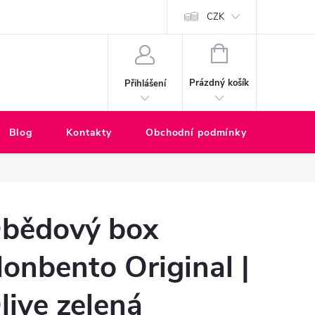
ské zákazníky
CZK
NÁKUPNÍ
KOŠÍK
Prázdný košík
Přihlášení
Blog
Kontakty
Obchodní podmínky
Rekla
bědový box
onbento Original |
live zelená