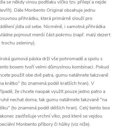
ídla se někdy vinou podtlaku víčko tzv. přilepí a nejde
tevřít). Dále Monbento Original obsahuje jednu
osuvnou přihrádku, která primárně slouží pro
ddělení jídla od sebe. Nicméně, i samotná přihrádka
vládne pojmout menší část pokrmu (např. malý dezert
i trochu zeleniny).
iroká gumová páska drží vše pohromadě a spolu s
ento boxem tvoří velmi důmyslnou kombinaci. Pokud
hcete použít obe dvě patra, gumu natáhnete takzvaně
na krátko" (to znamená podél kratších hran). V
řípadě, že chcete naopak využít pouze jedno patro a
ruhé nechat doma, tak gumu natáhnete takzvaně "na
élku" (to znamená podél délších hran). Celý bento box
akonec zastřešuje vrchní víko, pod které se vejdou
peciální Monbento příbory či hůlky (viz níže).