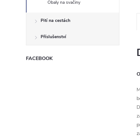
Obaly na svačiny
e
l
Pití na cestách
Příslušenství
FACEBOOK
O
M
b
D
z
p
z