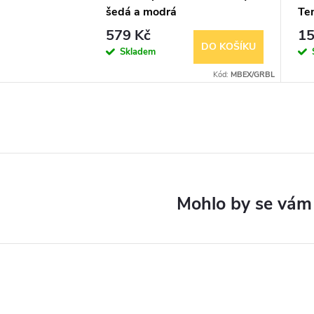
šedá a modrá
Tem
579 Kč
15
DO KOŠÍKU
Skladem
Kód:
MBEX/GRBL