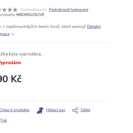
Neohodnoceno
Podrobnosti hodnocení
produktu:
MBORIG/OLIVE
n z nejdůmyslnějších bento boxů, které existují!
Detailní
rmace
ožka byla vyprodána…
yprodáno
90 Kč
ná
:
Dotaz k produktu
Hlídací pes
Sdílet
Tisk