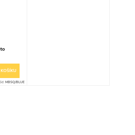
to
 KOŠÍKU
ód:
MBSQ/BLUE