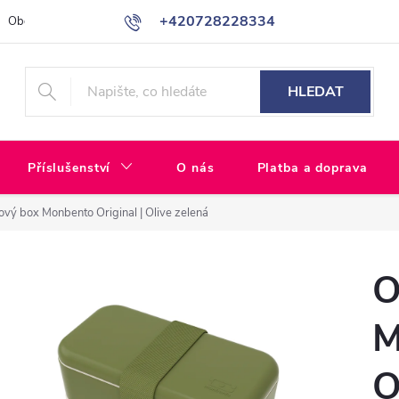
+420728228334
Obchodní podmínky
GDPR - Ochrana osobních údajů
Pro Sloven
HLEDAT
Příslušenství
O nás
Platba a doprava
vý box Monbento Original | Olive zelená
O
M
O