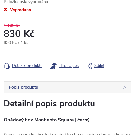
Položka byla vyprodána…
Vyprodáno
1 100 Kč
830 Kč
Měrná
830 Kč / 1 ks
cena:
Dotaz k produktu
Hlídací pes
Sdílet
Popis produktu
Detailní popis produktu
Obědový box Monbento Square | černý
Konečně pořádný bento box, do kterého se vejdou doopravdy velké