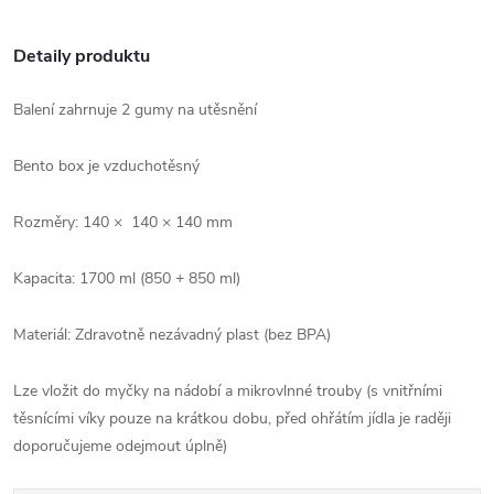
Detaily produktu
Balení zahrnuje 2 gumy na utěsnění
Bento box je vzduchotěsný
Rozměry: 140 × 140 × 140 mm
Kapacita: 1700 ml (850 + 850 ml)
Materiál: Zdravotně nezávadný plast (bez BPA)
Lze vložit do myčky na nádobí a mikrovlnné trouby (s vnitřními
těsnícími víky pouze na krátkou dobu, před ohřátím jídla je raději
doporučujeme odejmout úplně)