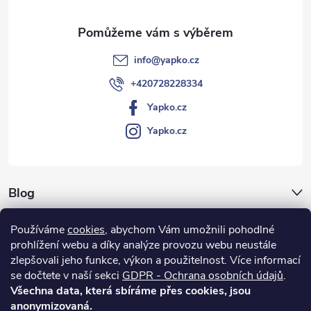
í
info
@
yapko.cz
+420728228334
Yapko.cz
Yapko.cz
Blog
Archiv
Používáme
cookies
, abychom Vám umožnili pohodlné
prohlížení webu a díky analýze provozu webu neustále
Vše o nákupu
zlepšovali jeho funkce, výkon a použitelnost.
Více informací
se dočtete v naší sekci
GDPR - Ochrana osobních údajů
.
Všechna data, která sbíráme přes cookies, jsou
anonymizovaná.