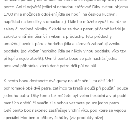
porce. Ani ti největší jedlíci si nebudou stěžovat! Díky svému objemu
1700 ml a možnosti oddělení jídla se hodí i na českou kuchyni,
například na knedlíky s omáčkou ;). Dále ho můžete využít na různé
saláty či rodinné pikniky. Skládá se ze dvou pater, přičemž každé je
zakryto vnitřním těsnícím víkem s průduchy. Tyto průduchy
umožňují uvolnit páru z horkého jídla a zároveň zabraňují vzniku
podtlaku (po vložení horkého jídla se někdy vinou podtlaku víko tzv.
přilepí a nejde otevřít). Uvnitř bento boxu se pak nachází jedna
posuvná přihrádka, která dané patro dělí půl na půl.
K bento boxu dostanete dvě gumy na utěsnění - ta délší drží
pohromadě obě dvě patra, zatímco ta kratší slouží při použití pouze
jednoho patra. Díky tomu tak můžete být velmi flexibilní a v případě
menších obědů či svačin si s sebou vezmete pouze jedno patro.
Celý bento box nakonec zastřešuje vrchní víko, pod které se vejdou
speciální Monbento příbory či hůlky (viz produkty níže).