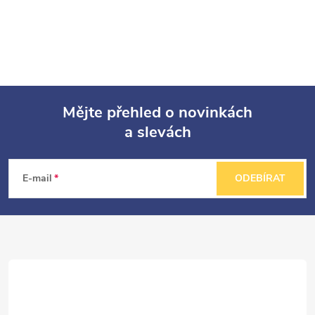
Mějte přehled o novinkách
a slevách
Z
á
E-mail
ODEBÍRAT
p
a
t