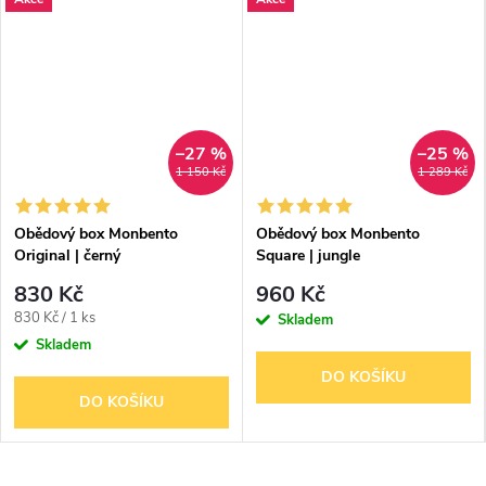
–27 %
–25 %
1 150 Kč
1 289 Kč
Obědový box Monbento
Obědový box Monbento
Original | černý
Square | jungle
830 Kč
960 Kč
Měrná
830 Kč / 1 ks
Skladem
cena:
Skladem
DO KOŠÍKU
DO KOŠÍKU