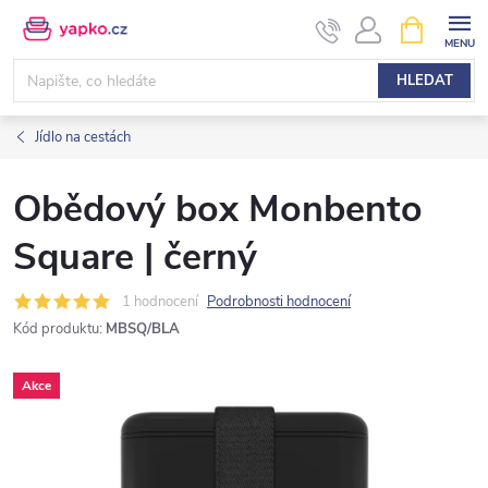
Přejít
NÁKUPNÍ
KOŠÍK
na
obsah
HLEDAT
Jídlo na cestách
Obědový box Monbento
Square | černý
1 hodnocení
Podrobnosti hodnocení
Kód produktu:
MBSQ/BLA
Akce