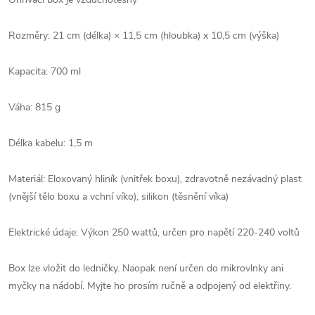
Rozměry: 21 cm (délka) × 11,5 cm (hloubka) x 10,5 cm (výška)
Kapacita: 700 ml
Váha: 815 g
Délka kabelu: 1,5 m
Materiál: Eloxovaný hliník (vnitřek boxu), zdravotně nezávadný plast
(vnější tělo boxu a vchní víko), silikon (těsnění víka)
Elektrické údaje: Výkon 250 wattů, určen pro napětí 220-240 voltů
Box lze vložit do ledničky. Naopak není určen do mikrovlnky ani
myčky na nádobí. Myjte ho prosím ručně a odpojený od elektřiny.