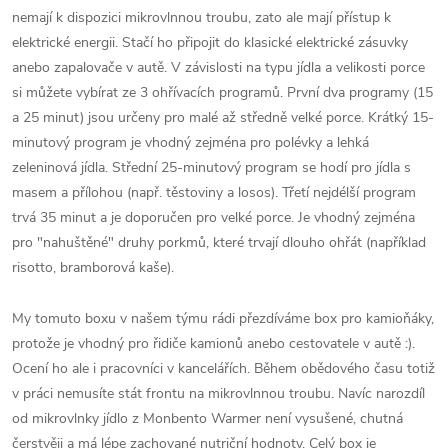
nemají k dispozici mikrovlnnou troubu, zato ale mají přístup k
elektrické energii. Stačí ho připojit do klasické elektrické zásuvky
anebo zapalovače v autě. V závislosti na typu jídla a velikosti porce
si můžete vybírat ze 3 ohřívacích programů. První dva programy (15
a 25 minut) jsou určeny pro malé až středně velké porce. Krátký 15-
minutový program je vhodný zejména pro polévky a lehká
zeleninová jídla. Střední 25-minutový program se hodí pro jídla s
masem a přílohou (např. těstoviny a losos). Třetí nejdélší program
trvá 35 minut a je doporučen pro velké porce. Je vhodný zejména
pro "nahuštěné" druhy porkmů, které trvají dlouho ohřát (například
risotto, bramborová kaše).
My tomuto boxu v našem týmu rádi přezdíváme box pro kamioňáky,
protože je vhodný pro řidiče kamionů anebo cestovatele v autě :).
Ocení ho ale i pracovníci v kancelářích. Během obědového času totiž
v práci nemusíte stát frontu na mikrovlnnou troubu. Navíc narozdíl
od mikrovlnky jídlo z Monbento Warmer není vysušené, chutná
čerstvěji a má lépe zachované nutriční hodnoty. Celý box je