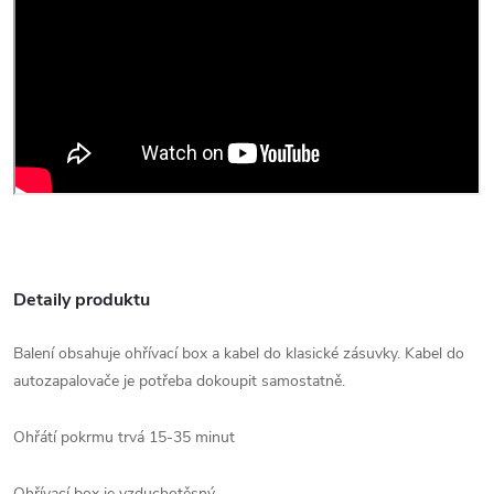
Detaily produktu
Balení obsahuje ohřívací box a kabel do klasické zásuvky. Kabel do
autozapalovače je potřeba dokoupit samostatně.
Ohřátí pokrmu trvá 15-35 minut
Ohřívací box je vzduchotěsný