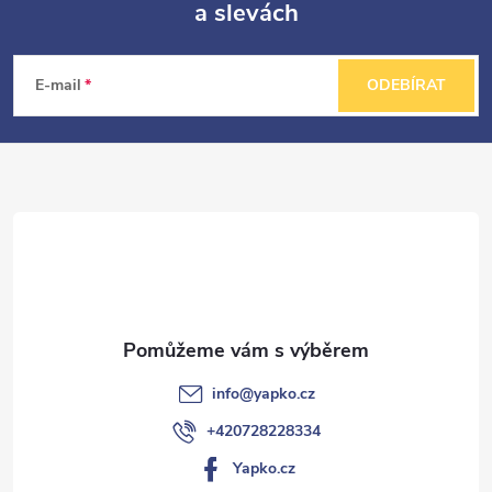
a slevách
Z
á
E-mail
ODEBÍRAT
p
a
t
í
info
@
yapko.cz
+420728228334
Yapko.cz