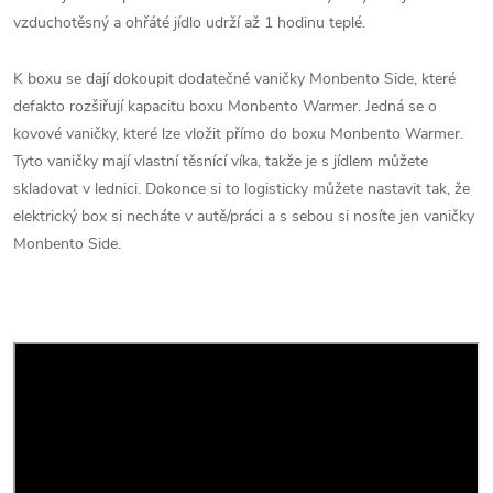
vzduchotěsný a ohřáté jídlo udrží až 1 hodinu teplé.
K boxu se dají dokoupit dodatečné vaničky Monbento Side, které
defakto rozšiřují kapacitu boxu Monbento Warmer. Jedná se o
kovové vaničky, které lze vložit přímo do boxu Monbento Warmer.
Tyto vaničky mají vlastní těsnící víka, takže je s jídlem můžete
skladovat v lednici. Dokonce si to logisticky můžete nastavit tak, že
elektrický box si necháte v autě/práci a s sebou si nosíte jen vaničky
Monbento Side.