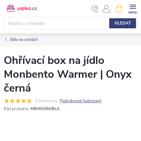
Přejít
NÁKUPNÍ
KOŠÍK
na
obsah
HLEDAT
Jídlo na cestách
Ohřívací box na jídlo
Monbento Warmer | Onyx
černá
2 hodnocení
Podrobnosti hodnocení
Kód produktu:
MBWARM/BLA