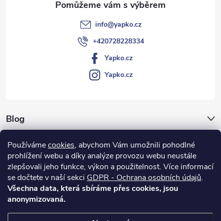
info
@
yapko.cz
+420728228334
Yapko.cz
Yapko.cz
Blog
Archiv
Používáme
cookies
, abychom Vám umožnili pohodlné
prohlížení webu a díky analýze provozu webu neustále
Vše o nákupu
zlepšovali jeho funkce, výkon a použitelnost.
Více informací
se dočtete v naší sekci
GDPR - Ochrana osobních údajů
.
Všechna data, která sbíráme přes cookies, jsou
anonymizovaná.