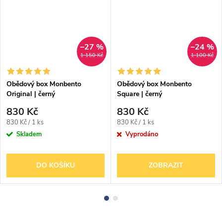
–27 %
–24 %
1 150 Kč
1 100 Kč
Obědový box Monbento
Obědový box Monbento
Original | černý
Square | černý
830 Kč
830 Kč
Měrná
Měrná
830 Kč / 1 ks
830 Kč / 1 ks
cena:
cena:
Skladem
Vyprodáno
DO KOŠÍKU
ZOBRAZIT