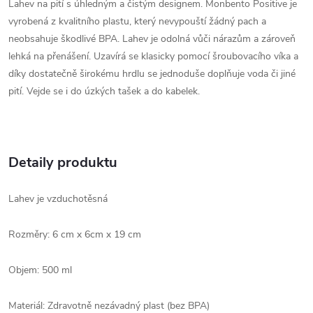
Lahev na pití s úhledným a čistým designem. Monbento Positive je
vyrobená z kvalitního plastu, který nevypouští žádný pach a
neobsahuje škodlivé BPA. Lahev je odolná vůči nárazům a zároveň
lehká na přenášení. Uzavírá se klasicky pomocí šroubovacího víka a
díky dostatečně širokému hrdlu se jednoduše doplňuje voda či jiné
pití. Vejde se i do úzkých tašek a do kabelek.
Detaily produktu
Lahev je vzduchotěsná
Rozměry: 6 cm x 6cm x 19 cm
Objem: 500 ml
Materiál: Zdravotně nezávadný plast (bez BPA)