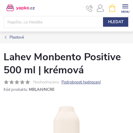
Přejít
NÁKUPNÍ
KOŠÍK
na
obsah
HLEDAT
Plastové
Lahev Monbento Positive
500 ml | krémová
Neohodnoceno
Podrobnosti hodnocení
Kód produktu:
MBLAH/NCRE