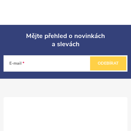
Mějte přehled o novinkách
a slevách
Z
á
E-mail
ODEBÍRAT
p
a
t
í