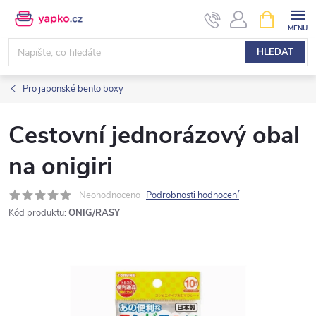
Přejít
NÁKUPNÍ
KOŠÍK
na
obsah
HLEDAT
Pro japonské bento boxy
Cestovní jednorázový obal
na onigiri
Neohodnoceno
Podrobnosti hodnocení
Kód produktu:
ONIG/RASY