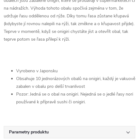
obalech jsou zabalené onigiri, které se prodávají v supermarketech či
na nádražích. Výhoda tohoto obalu spočívá zejména v tom, že
udržuje řasu oddělenou od rýže. Díky tomu řasa zůstane křupavá
(kdybyste jí rovnou nalepili na rýži, tak změkne a o křupavost přijde).
Teprve v momentě, když se onigiri chystáte jíst a otevřít obal, tak
teprve potom se řasa přilepí k rýži.
Vyrobeno v Japonsku
Obsahuje 10 jednorázových obalů na onigiri, každý je vakuově
zabalen v obalu pro delší trvanlivost
Pozor: Jedná se o obal na onigiri. Nejedná se o jedlé řasy nori
používané k přípravě sushi či onigiri.
Parametry produktu