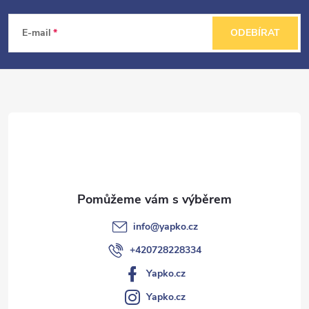
á
E-mail
ODEBÍRAT
p
a
t
í
info
@
yapko.cz
+420728228334
Yapko.cz
Yapko.cz