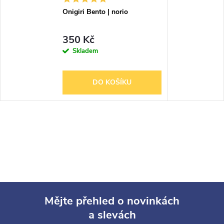
Onigiri Bento | norio
350 Kč
Skladem
DO KOŠÍKU
Mějte přehled o novinkách
a slevách
Z