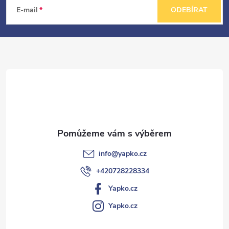
á
E-mail
ODEBÍRAT
p
a
t
í
info
@
yapko.cz
+420728228334
Yapko.cz
Yapko.cz