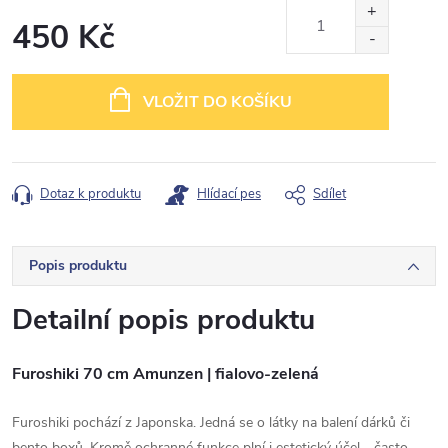
450 Kč
Měrná
cena:
VLOŽIT DO KOŠÍKU
Dotaz k produktu
Hlídací pes
Sdílet
Popis produktu
Detailní popis produktu
Furoshiki 70 cm Amunzen | fialovo-zelená
Furoshiki pochází z Japonska. Jedná se o látky na balení dárků či
bento boxů. Kromě ochranné funkce plní i estetický účel - často