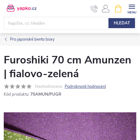
Přejít
NÁKUPNÍ
KOŠÍK
na
obsah
HLEDAT
Pro japonské bento boxy
Furoshiki 70 cm Amunzen
| fialovo-zelená
Neohodnoceno
Podrobnosti hodnocení
Kód produktu:
70AMUN/PUGR