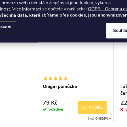
 provozu webu neustále zlepšovali jeho funkce, výkon a
lnost.
Více informací se dočtete v naší sekci
GDPR - Ochrana o
Všechna data, která sbíráme přes cookies, jsou anonymizovan
avení
Souhl
Onigiri pomůcka
Ta
če
79 Kč
22
DO KOŠÍKU
Skladem
Kód:
ONIG/POM