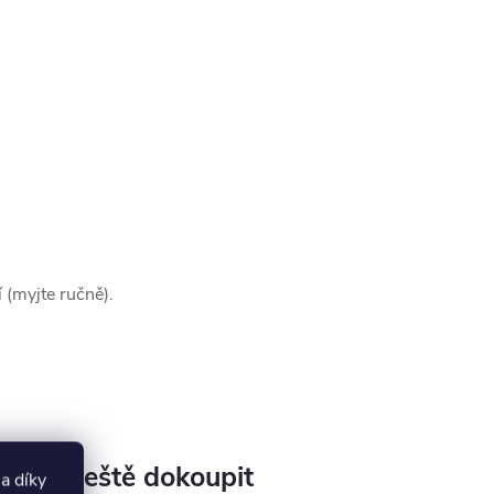
 (myjte ručně).
jeme ještě dokoupit
a díky