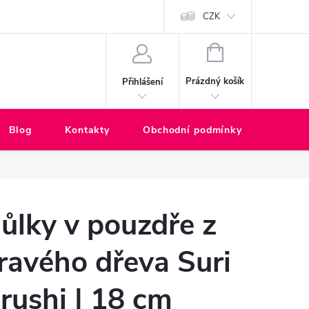
ské zákazníky
CZK
NÁKUPNÍ
KOŠÍK
Prázdný košík
Přihlášení
Blog
Kontakty
Obchodní podmínky
Rekla
ůlky v pouzdře z
ravého dřeva Suri
rushi | 18 cm