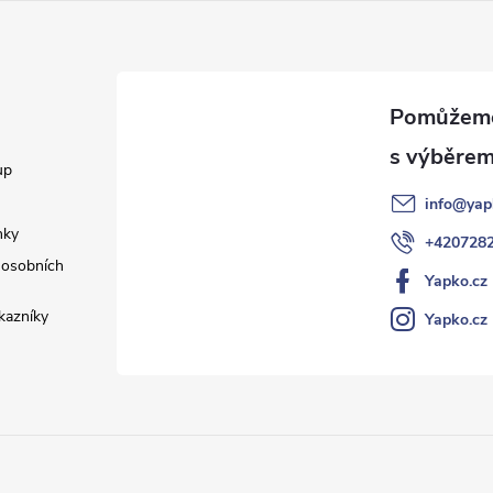
up
info
@
yap
nky
+420728
osobních
Yapko.cz
kazníky
Yapko.cz