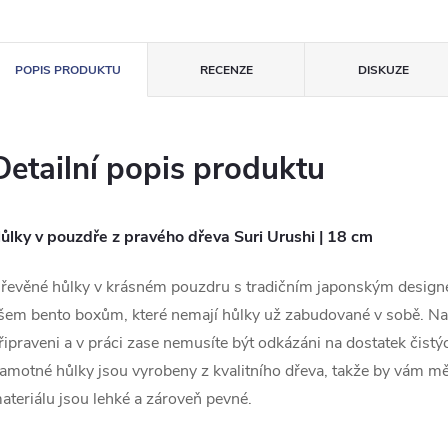
POPIS PRODUKTU
RECENZE
DISKUZE
Detailní popis produktu
ůlky v pouzdře z pravého dřeva Suri Urushi | 18 cm
řevěné hůlky v krásném pouzdru s tradičním japonským designem
šem bento boxům, které nemají hůlky už zabudované v sobě. Na
řipraveni a v práci zase nemusíte být odkázáni na dostatek čist
amotné hůlky jsou vyrobeny z kvalitního dřeva, takže by vám m
ateriálu jsou lehké a zároveň pevné.