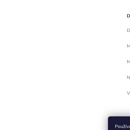
D
D
M
M
N
V
Použí