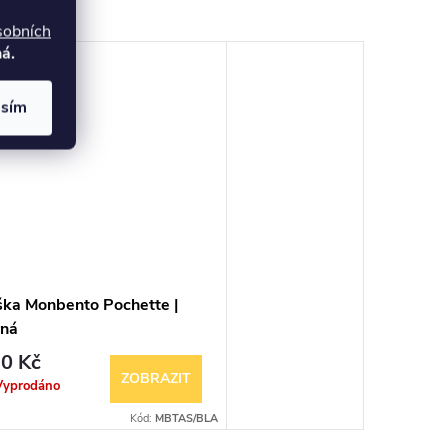
sobních
á.
asím
ška Monbento Pochette |
rná
0 Kč
ZOBRAZIT
Vyprodáno
Kód:
MBTAS/BLA