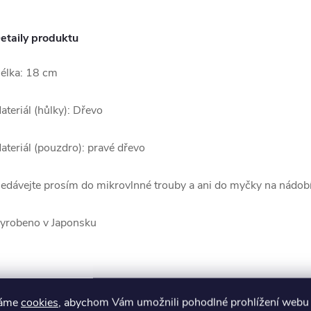
etaily produktu
élka: 18 cm
ateriál (hůlky): Dřevo
ateriál (pouzdro): pravé dřevo
edávejte prosím do mikrovlnné trouby a ani do myčky na nádobí
yrobeno v Japonsku
K tomuto produktu doporuču
váme
cookies
, abychom Vám umožnili pohodlné prohlížení webu 