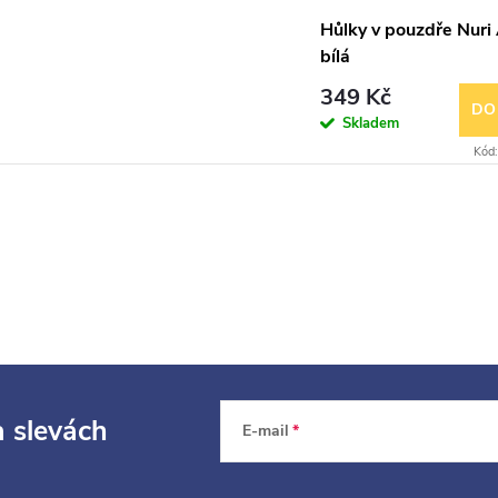
Hůlky v pouzdře Nuri A
bílá
349 Kč
DO
Skladem
Kód
a slevách
E-mail