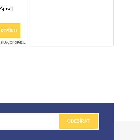
jiro |
 KOŠÍKU
:
NUAJCHOP/BIL
ODEBÍRAT