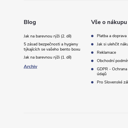
á
p
Blog
Vše o nákupu
a
Platba a doprava
Jak na barevnou rýži (2. díl)
t
5 zásad bezpečnosti a hygieny
Jak si ulehčit nák
týkajících se vašeho bento boxu
Reklamace
í
Jak na barevnou rýži (1. díl)
Obchodní podmí
Archiv
GDPR - Ochrana 
údajů
Pro Slovenské zá