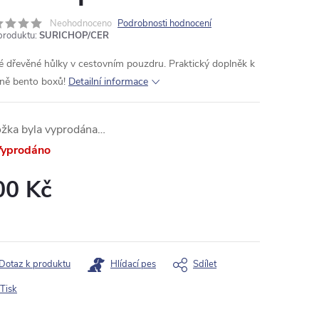
Neohodnoceno
Podrobnosti hodnocení
produktu:
SURICHOP/CER
é dřevěné hůlky v cestovním pouzdru. Praktický doplněk k
ině bento boxů!
Detailní informace
ožka byla vyprodána…
yprodáno
00 Kč
ná
:
Dotaz k produktu
Hlídací pes
Sdílet
Tisk