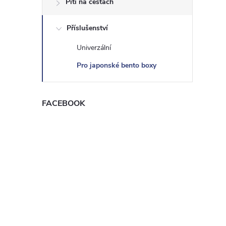
Pití na cestách
t
Příslušenství
r
Univerzální
a
Pro japonské bento boxy
n
FACEBOOK
n
í
p
a
n