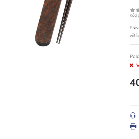
Kód 
Prav
větš
Pol
V
4
Měr
cena