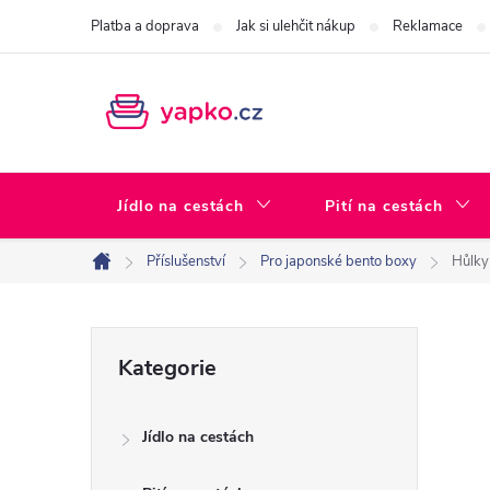
Přejít
Platba a doprava
Jak si ulehčit nákup
Reklamace
na
obsah
Jídlo na cestách
Pití na cestách
Příslušenství
Pro japonské bento boxy
Hůlky
Domů
P
Přeskočit
Kategorie
kategorie
o
Jídlo na cestách
s