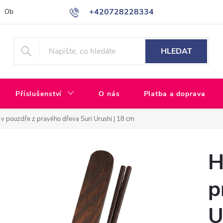
+420728228334
Obchodní podmínky
GDPR - Ochrana osobních údajů
Pro Sloven
HLEDAT
Příslušenství
O nás
Platba a doprava
 v pouzdře z pravého dřeva Suri Urushi | 18 cm
H
p
U