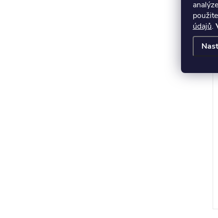
analýze
použite
údajů
.
Nast