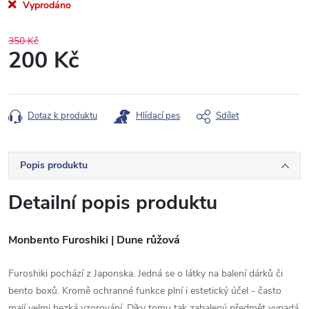
Vyprodáno
350 Kč
200 Kč
Měrná
cena:
Dotaz k produktu
Hlídací pes
Sdílet
Popis produktu
Detailní popis produktu
Monbento Furoshiki | Dune růžová
Furoshiki pochází z Japonska. Jedná se o látky na balení dárků či
bento boxů. Kromě ochranné funkce plní i estetický účel - často
mají velmi hezká vzorování. Díky tomu tak zabalený předmět vypadá