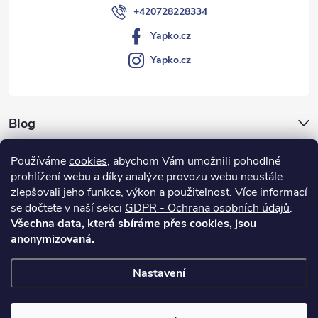
+420728228334
Yapko.cz
Yapko.cz
Blog
Archiv
Používáme
cookies
, abychom Vám umožnili pohodlné
prohlížení webu a díky analýze provozu webu neustále
Vše o nákupu
zlepšovali jeho funkce, výkon a použitelnost.
Více informací
se dočtete v naší sekci
GDPR - Ochrana osobních údajů
.
Všechna data, která sbíráme přes cookies, jsou
anonymizovaná.
Nastavení
Copyright 2026
Yapko.cz
. Všechna práva vyhrazena.
Upravit nastavení
cookies