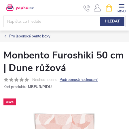
Přejít
NÁKUPNÍ
KOŠÍK
na
obsah
HLEDAT
Pro japonské bento boxy
Monbento Furoshiki 50 cm
| Dune růžová
Neohodnoceno
Podrobnosti hodnocení
Kód produktu:
MBFUR/PIDU
Akce