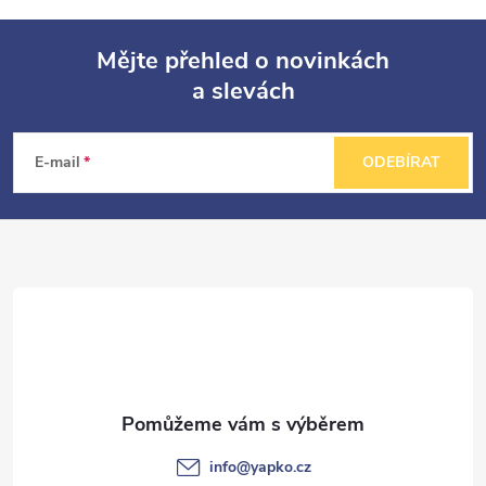
Mějte přehled o novinkách
a slevách
Z
á
E-mail
ODEBÍRAT
p
a
t
í
info
@
yapko.cz