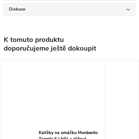
Diskuse
K tomuto produktu
doporučujeme ještě dokoupit
Kalíšky na omáčku Monbento
Temple S | bílá a růžová