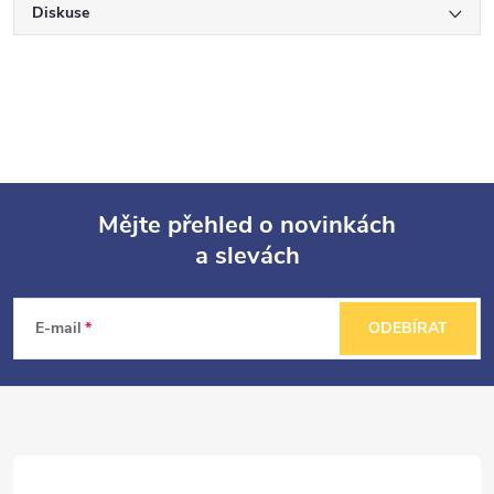
Diskuse
Mějte přehled o novinkách
a slevách
Z
á
E-mail
ODEBÍRAT
p
a