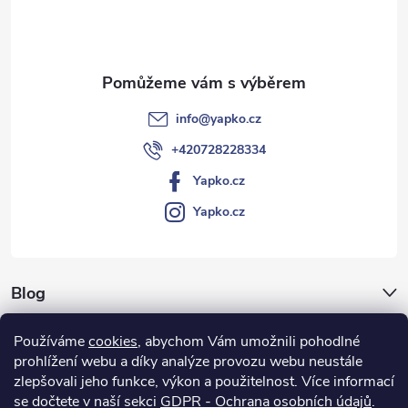
t
í
info
@
yapko.cz
+420728228334
Yapko.cz
Yapko.cz
Blog
Archiv
Používáme
cookies
, abychom Vám umožnili pohodlné
prohlížení webu a díky analýze provozu webu neustále
Vše o nákupu
zlepšovali jeho funkce, výkon a použitelnost.
Více informací
se dočtete v naší sekci
GDPR - Ochrana osobních údajů
.