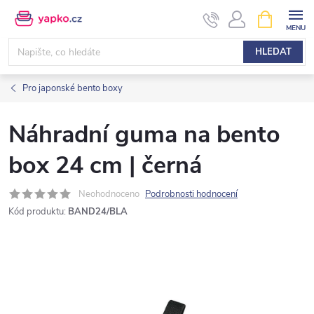
Přejít
NÁKUPNÍ
KOŠÍK
na
obsah
HLEDAT
Pro japonské bento boxy
Náhradní guma na bento
box 24 cm | černá
Neohodnoceno
Podrobnosti hodnocení
Kód produktu:
BAND24/BLA