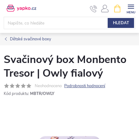
Přejít
NÁKUPNÍ
KOŠÍK
na
obsah
HLEDAT
Dětské svačinové boxy
Svačinový box Monbento
Tresor | Owly fialový
Neohodnoceno
Podrobnosti hodnocení
Kód produktu:
MBTR/OWLY