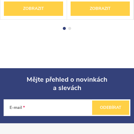
ZOBRAZIT
ZOBRAZIT
Mějte přehled o novinkách
a slevách
Z
á
E-mail
ODEBÍRAT
p