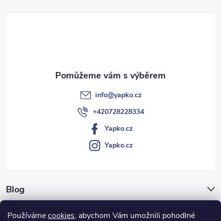
a
t
í
info
@
yapko.cz
+420728228334
Yapko.cz
Yapko.cz
Blog
Archiv
Používáme
cookies
, abychom Vám umožnili pohodlné