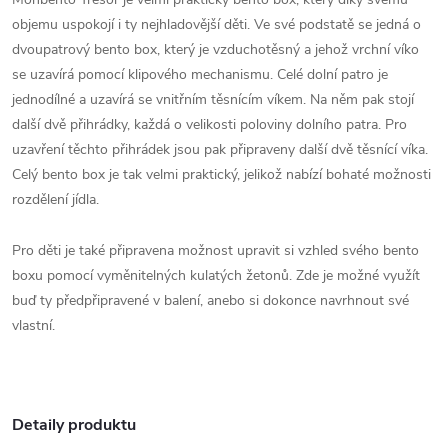
objemu uspokojí i ty nejhladovější děti. Ve své podstatě se jedná o
dvoupatrový bento box, který je vzduchotěsný a jehož vrchní víko
se uzavírá pomocí klipového mechanismu. Celé dolní patro je
jednodílné a uzavírá se vnitřním těsnícím víkem. Na něm pak stojí
další dvě přihrádky, každá o velikosti poloviny dolního patra. Pro
uzavření těchto přihrádek jsou pak připraveny další dvě těsnící víka.
Celý bento box je tak velmi praktický, jelikož nabízí bohaté možnosti
rozdělení jídla.
Pro děti je také připravena možnost upravit si vzhled svého bento
boxu pomocí vyměnitelných kulatých žetonů. Zde je možné využít
buď ty předpřipravené v balení, anebo si dokonce navrhnout své
vlastní.
Detaily produktu