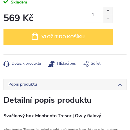
Skladem
569 Kč
Měrná
cena:
VLOŽIT DO KOŠÍKU
Dotaz k produktu
Hlídací pes
Sdílet
Popis produktu
Detailní popis produktu
Svačinový box Monbento Tresor | Owly fialový
Monbento Tresor je velmi praktický bento box, který díky svému