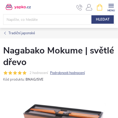
Přejít
NÁKUPNÍ
KOŠÍK
na
obsah
HLEDAT
Tradiční japonské
Nagabako Mokume | světlé
dřevo
2 hodnocení
Podrobnosti hodnocení
Kód produktu:
BNAG/SVE