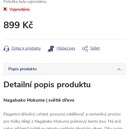
Položka byla vyprodána…
Vyprodáno
899 Kč
Měrná
cena:
Dotaz k produktu
Hlídací pes
Sdílet
Popis produktu
Detailní popis produktu
Nagabako Mokume | světlé dřevo
Elegantní dřevěný vzhled, posuvný oddělovač a vestavěný prostor
pro hůlky dělají z Nagabako Mokume prémiový bento box. Má dvě
patra, přičemž každé je zakryto vnitřním těsnícím víkem. Díky svým