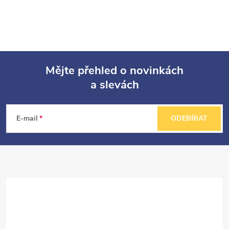
Mějte přehled o novinkách
a slevách
Z
á
E-mail
ODEBÍRAT
p
a
t
í