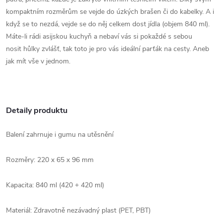
kompaktním rozměrům se vejde do úzkých brašen či do kabelky. A i
když se to nezdá, vejde se do něj celkem dost jídla (objem 840 ml).
Máte-li rádi asijskou kuchyň a nebaví vás si pokaždé s sebou
nosit hůlky zvlášť, tak toto je pro vás ideální parťák na cesty. Aneb
jak mít vše v jednom.
Detaily produktu
Balení zahrnuje i gumu na utěsnění
Rozměry: 220 x 65 x 96 mm
Kapacita: 840 ml (420 + 420 ml)
Materiál: Zdravotně nezávadný plast (PET, PBT)