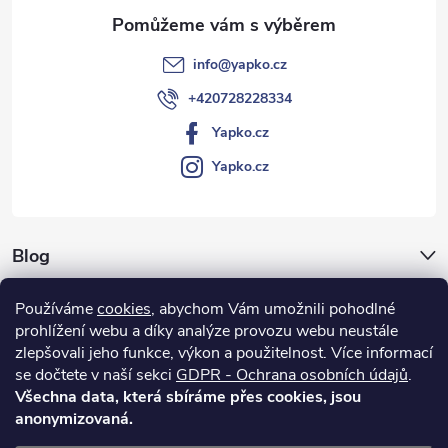
info
@
yapko.cz
+420728228334
Yapko.cz
Yapko.cz
Blog
Archiv
Používáme
cookies
, abychom Vám umožnili pohodlné
prohlížení webu a díky analýze provozu webu neustále
Vše o nákupu
zlepšovali jeho funkce, výkon a použitelnost.
Více informací
se dočtete v naší sekci
GDPR - Ochrana osobních údajů
.
Všechna data, která sbíráme přes cookies, jsou
anonymizovaná.