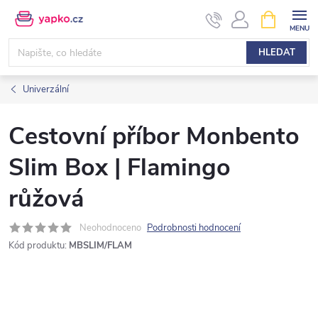
Přejít
NÁKUPNÍ
KOŠÍK
na
obsah
HLEDAT
Univerzální
Cestovní příbor Monbento
Slim Box | Flamingo
růžová
Neohodnoceno
Podrobnosti hodnocení
Kód produktu:
MBSLIM/FLAM