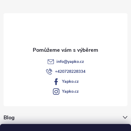
a
t
í
info
@
yapko.cz
+420728228334
Yapko.cz
Yapko.cz
Blog
Archiv