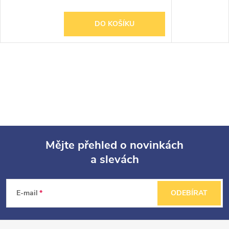
DO KOŠÍKU
Mějte přehled o novinkách
a slevách
Z
á
E-mail
ODEBÍRAT
p