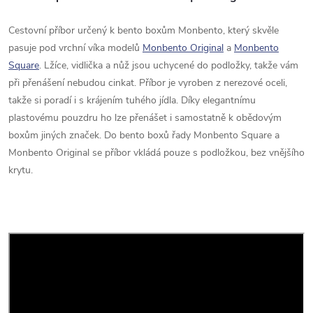
Cestovní příbor určený k bento boxům Monbento, který skvěle
pasuje pod vrchní víka modelů
Monbento Original
a
Monbento
Square
. Lžíce, vidlička a nůž jsou uchycené do podložky, takže vám
při přenášení nebudou cinkat. Příbor je vyroben z nerezové oceli,
takže si poradí i s krájením tuhého jídla. Díky elegantnímu
plastovému pouzdru ho lze přenášet i samostatně k obědovým
boxům jiných značek. Do bento boxů řady Monbento Square a
Monbento Original se příbor vkládá pouze s podložkou, bez vnějšího
krytu.