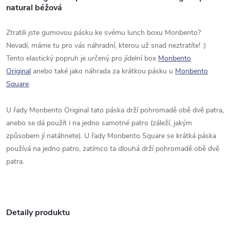
natural béžová
Ztratili jste gumovou pásku ke svému lunch boxu Monbento?
Nevadí, máme tu pro vás náhradní, kterou už snad neztratíte! :)
Tento elastický popruh je určený pro jídelní box
Monbento
Original
anebo také jako náhrada za krátkou pásku u
Monbento
Square
.
U řady Monbento Original tato páska drží pohromadě obě dvě patra,
anebo se dá použít i na jedno samotné patro (záleží, jakým
způsobem jí natáhnete). U řady Monbento Square se krátká páska
používá na jedno patro, zatímco ta dlouhá drží pohromadě obě dvě
patra.
Detaily produktu