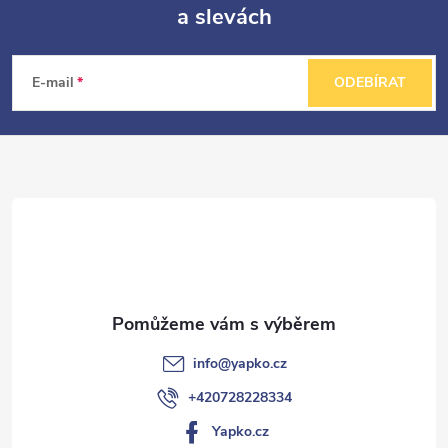
a slevách
Z
á
E-mail
ODEBÍRAT
p
a
t
í
info
@
yapko.cz
+420728228334
Yapko.cz