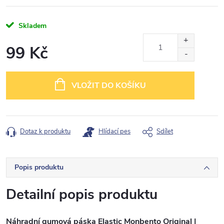
Skladem
99 Kč
Měrná
cena:
VLOŽIT DO KOŠÍKU
Dotaz k produktu
Hlídací pes
Sdílet
Popis produktu
Detailní popis produktu
Náhradní gumová páska Elastic Monbento Original |