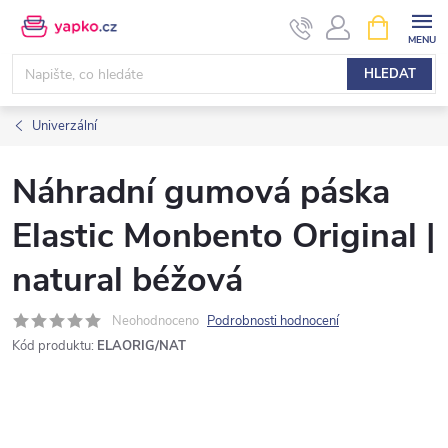
Přejít
NÁKUPNÍ
KOŠÍK
na
obsah
HLEDAT
Univerzální
Náhradní gumová páska
Elastic Monbento Original |
natural béžová
Neohodnoceno
Podrobnosti hodnocení
Kód produktu:
ELAORIG/NAT