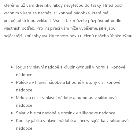
kterému už vám dresinky nikdy nevytečou do tašky. Hned pod
vrchním víkem se nachází silikonová nádobka, která má
přizpůsobitelnou velikost. Vše si tak můžete přizpůsobit podle
vlastních potřeb. Pro inspiraci vám níže vypíšeme, jaké jsou
nejčastější způsoby využití tohoto boxu u členů našeho Yapko týmu:
Jogurt v hlavní nádobě a křupinky/musli v horní silikonové
nádobce
Polévka v hlavní nádobě a lahodné krutony v silikonové
nádobce
Mrkev a celer v hlavní nádobě a hummus v silikonové
nádobce
Salát v hlavní nádobě a dresink v silikonové nádobce
Kousky jablka v hlavní nádobě a cherry rajčátka v silikonové
nádobce