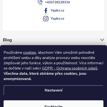
+420728228334
Yapko.cz
Yapko.cz
Blog
Archiv
Používáme
cookies
, abychom Vám umožnili pohodlné
prohlížení webu a díky analýze provozu webu neustále
Vše o nákupu
zlepšovali jeho funkce, výkon a použitelnost.
Více informací
se dočtete v naší sekci
GDPR - Ochrana osobních údajů
.
Všechna data, která sbíráme přes cookies, jsou
anonymizovaná.
Nastavení
Copyright 2026
Yapko.cz
. Všechna práva vyhrazena.
Upravit nastavení
cookies
Souhlasím