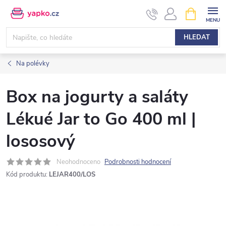
Přejít
NÁKUPNÍ
KOŠÍK
na
obsah
HLEDAT
Na polévky
Box na jogurty a saláty
Lékué Jar to Go 400 ml |
lososový
Neohodnoceno
Podrobnosti hodnocení
Kód produktu:
LEJAR400/LOS