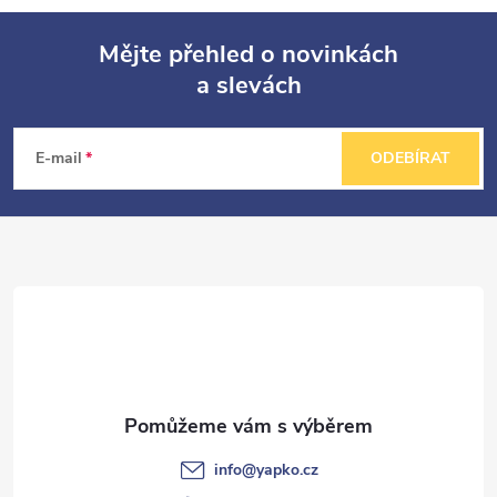
Mějte přehled o novinkách
a slevách
Z
á
E-mail
ODEBÍRAT
p
a
t
í
info
@
yapko.cz