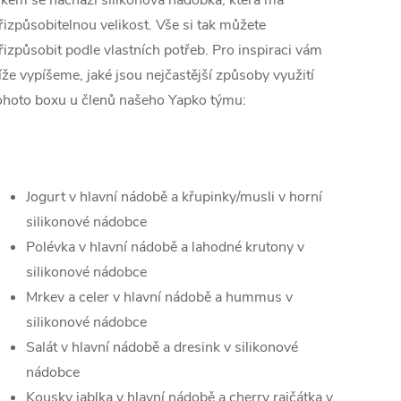
íkem se nachází silikonová nádobka, která má
řizpůsobitelnou velikost. Vše si tak můžete
řizpůsobit podle vlastních potřeb. Pro inspiraci vám
íže vypíšeme, jaké jsou nejčastější způsoby využití
ohoto boxu u členů našeho Yapko týmu:
Jogurt v hlavní nádobě a křupinky/musli v horní
silikonové nádobce
Polévka v hlavní nádobě a lahodné krutony v
silikonové nádobce
Mrkev a celer v hlavní nádobě a hummus v
silikonové nádobce
Salát v hlavní nádobě a dresink v silikonové
nádobce
Kousky jablka v hlavní nádobě a cherry rajčátka v