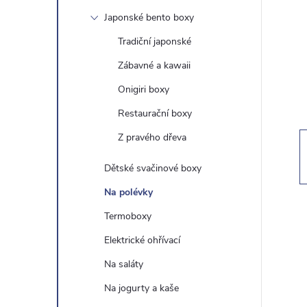
t
Japonské bento boxy
r
Tradiční japonské
Zábavné a kawaii
a
Onigiri boxy
n
Restaurační boxy
Z pravého dřeva
n
Dětské svačinové boxy
í
Na polévky
p
Termoboxy
Elektrické ohřívací
a
Na saláty
n
Na jogurty a kaše