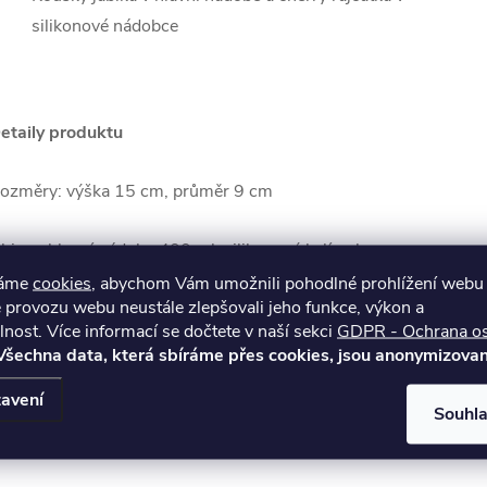
silikonové nádobce
etaily produktu
ozměry: výška 15 cm, průměr 9 cm
bjem: hlavní nádoba 400 ml, silikonový kelímek
10/220 ml
váme
cookies
, abychom Vám umožnili pohodlné prohlížení webu 
 provozu webu neustále zlepšovali jeho funkce, výkon a
lnost.
Více informací se dočtete v naší sekci
GDPR - Ochrana o
ateriál: Plast, silikon (bez BPA)
Všechna data, která sbíráme přes cookies, jsou anonymizovan
hodné do mikrovlnné trouby i do myčky nádobí
avení
Souhl