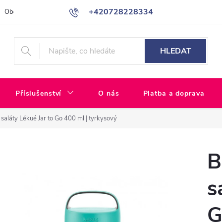
+420728228334
Obchodní podmínky
GDPR - Ochrana osobních údajů
Pro Sloven
HLEDAT
Příslušenství
O nás
Platba a doprava
 saláty Lékué Jar to Go 400 ml | tyrkysový
B
s
G