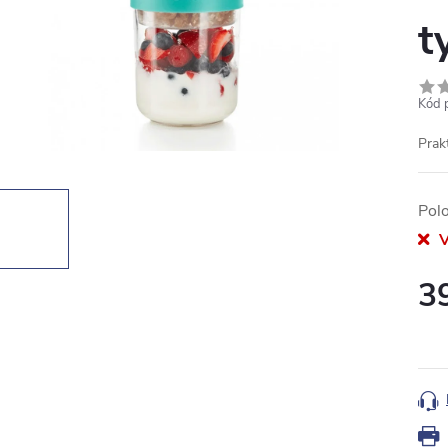
t
Kód 
Prakt
Pol
V
3
Měr
cena