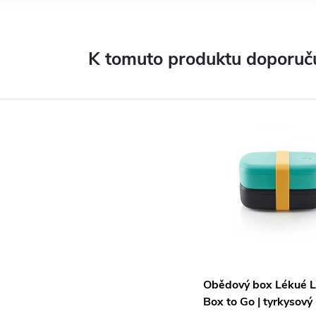
K tomuto produktu doporuču
Obědový box Lékué 
Box to Go | tyrkysový