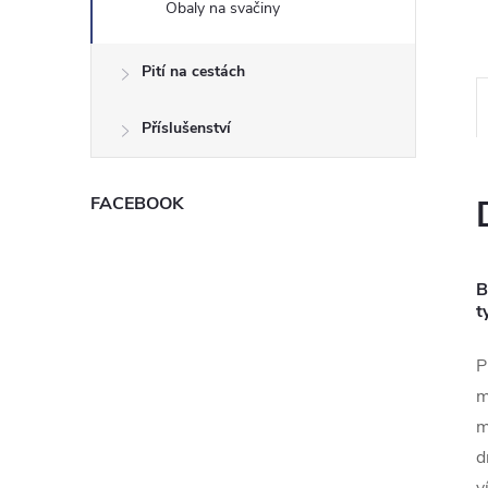
Obaly na svačiny
e
l
Pití na cestách
Příslušenství
FACEBOOK
B
t
P
m
m
d