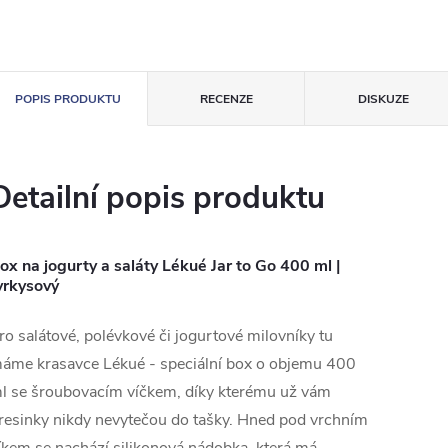
POPIS PRODUKTU
RECENZE
DISKUZE
Detailní popis produktu
ox na jogurty a saláty Lékué Jar to Go 400 ml |
yrkysový
ro salátové, polévkové či jogurtové milovníky tu
áme krasavce Lékué - speciální box o objemu 400
l se šroubovacím víčkem, díky kterému už vám
resinky nikdy nevytečou do tašky. Hned pod vrchním