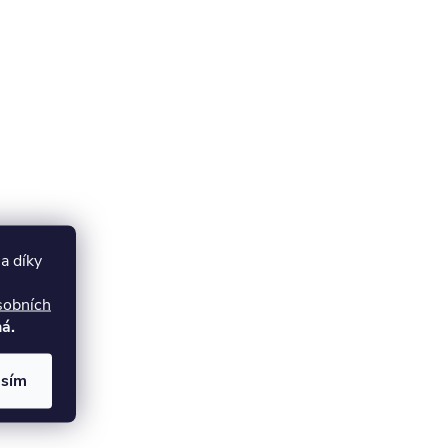
a díky
sobních
á.
asím