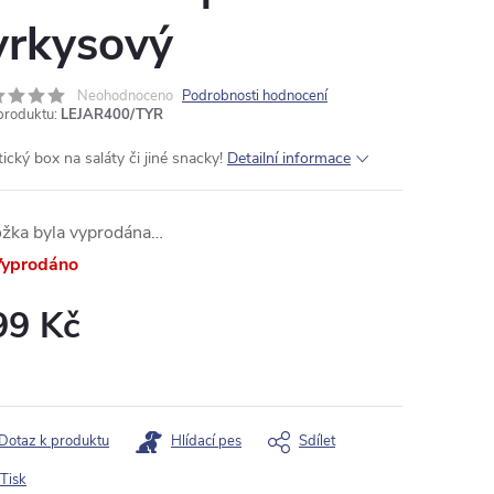
yrkysový
Neohodnoceno
Podrobnosti hodnocení
produktu:
LEJAR400/TYR
ický box na saláty či jiné snacky!
Detailní informace
ožka byla vyprodána…
yprodáno
99 Kč
ná
:
Dotaz k produktu
Hlídací pes
Sdílet
Tisk