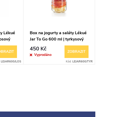
ty Lékué
Box na jogurty a saláty Lékué
sosový
Jar To Go 600 ml | tyrkysový
450 Kč
OBRAZIT
ZOBRAZIT
Vyprodáno
:
LEJAR600/LOS
Kód:
LEJAR600/TYR