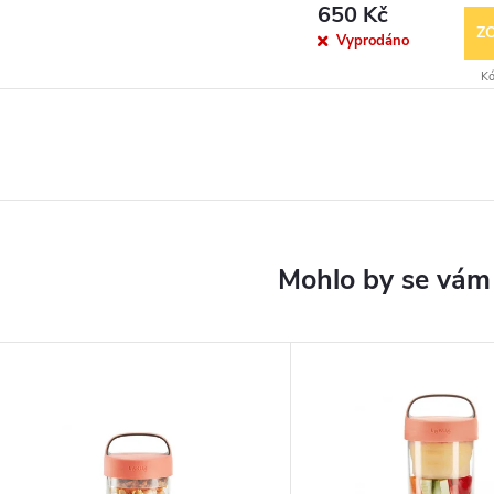
650 Kč
Z
Vyprodáno
Kó