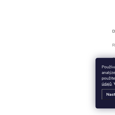
D
R
O
1
Použí
analýze
použite
M
údajů
.
V
Nast