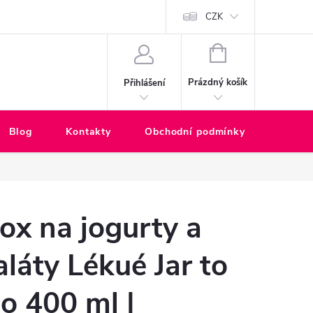
ské zákazníky
CZK
NÁKUPNÍ
KOŠÍK
Prázdný košík
Přihlášení
Blog
Kontakty
Obchodní podmínky
Rekla
ox na jogurty a
aláty Lékué Jar to
o 400 ml |