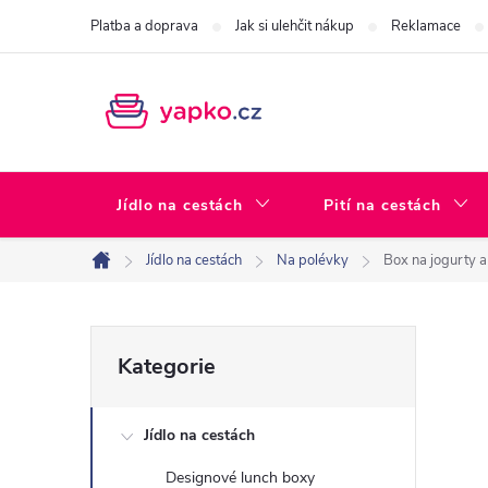
Přejít
Platba a doprava
Jak si ulehčit nákup
Reklamace
na
obsah
Jídlo na cestách
Pití na cestách
Jídlo na cestách
Na polévky
Box na jogurty a
Domů
P
Přeskočit
Kategorie
kategorie
o
Jídlo na cestách
s
Designové lunch boxy