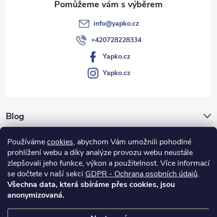
info
@
yapko.cz
+420728228334
Yapko.cz
Yapko.cz
Blog
Archiv
Používáme
cookies
, abychom Vám umožnili pohodlné
prohlížení webu a díky analýze provozu webu neustále
Vše o nákupu
zlepšovali jeho funkce, výkon a použitelnost.
Více informací
se dočtete v naší sekci
GDPR - Ochrana osobních údajů
.
Všechna data, která sbíráme přes cookies, jsou
anonymizovaná.