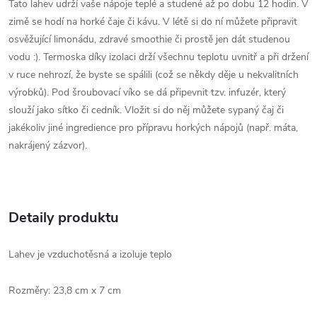
Tato lahev udrží vaše nápoje teplé a studené až po dobu 12 hodin. V
zimě se hodí na horké čaje či kávu. V létě si do ní můžete připravit
osvěžující limonádu, zdravé smoothie či prostě jen dát studenou
vodu :). Termoska díky izolaci drží všechnu teplotu uvnitř a při držení
v ruce nehrozí, že byste se spálili (což se někdy děje u nekvalitních
výrobků). Pod šroubovací víko se dá připevnit tzv. infuzér, který
slouží jako sítko či cedník. Vložit si do něj můžete sypaný čaj či
jakékoliv jiné ingredience pro přípravu horkých nápojů (např. máta,
nakrájený zázvor).
Detaily produktu
Lahev je vzduchotěsná a izoluje teplo
Rozměry: 23,8 cm x 7 cm