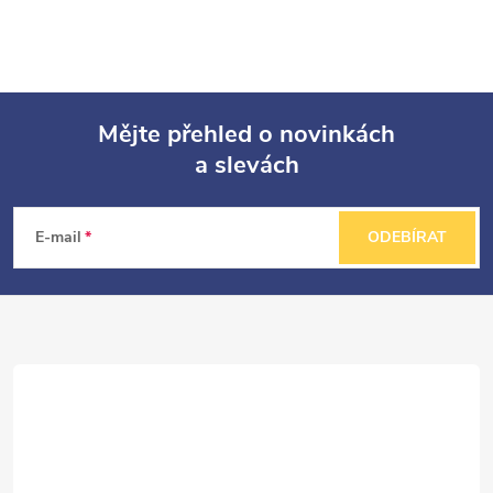
Mějte přehled o novinkách
a slevách
Z
á
E-mail
ODEBÍRAT
p
a
t
í