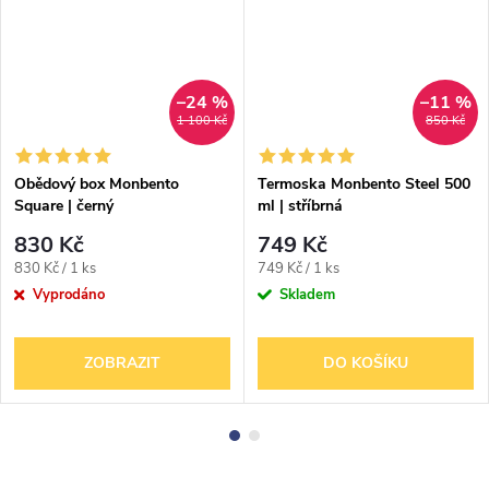
–24 %
–11 %
1 100 Kč
850 Kč
Obědový box Monbento
Termoska Monbento Steel 500
Square | černý
ml | stříbrná
830 Kč
749 Kč
Měrná
Měrná
830 Kč / 1 ks
749 Kč / 1 ks
cena:
cena:
Vyprodáno
Skladem
ZOBRAZIT
DO KOŠÍKU