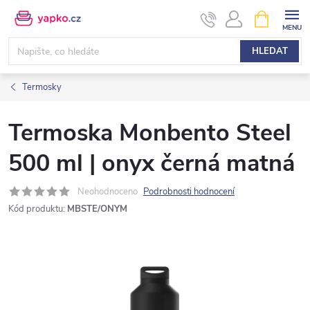
Přejít
NÁKUPNÍ
KOŠÍK
na
obsah
HLEDAT
Termosky
Termoska Monbento Steel
500 ml | onyx černá matná
Neohodnoceno
Podrobnosti hodnocení
Kód produktu:
MBSTE/ONYM