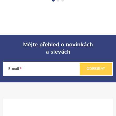
Mějte přehled o novinkách
a slevách
Z
á
E-mail
ODEBÍRAT
p
a
t