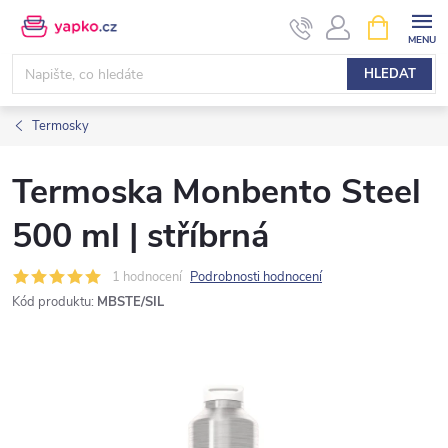
Přejít
NÁKUPNÍ
KOŠÍK
na
obsah
HLEDAT
Termosky
Termoska Monbento Steel
500 ml | stříbrná
1 hodnocení
Podrobnosti hodnocení
Kód produktu:
MBSTE/SIL