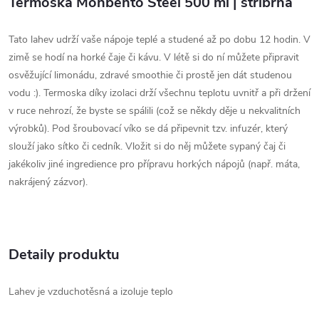
Termoska Monbento Steel 500 ml | stříbrná
Tato lahev udrží vaše nápoje teplé a studené až po dobu 12 hodin. V
zimě se hodí na horké čaje či kávu. V létě si do ní můžete připravit
osvěžující limonádu, zdravé smoothie či prostě jen dát studenou
vodu :). Termoska díky izolaci drží všechnu teplotu uvnitř a při držení
v ruce nehrozí, že byste se spálili (což se někdy děje u nekvalitních
výrobků). Pod šroubovací víko se dá připevnit tzv. infuzér, který
slouží jako sítko či cedník. Vložit si do něj můžete sypaný čaj či
jakékoliv jiné ingredience pro přípravu horkých nápojů (např. máta,
nakrájený zázvor).
Detaily produktu
Lahev je vzduchotěsná a izoluje teplo