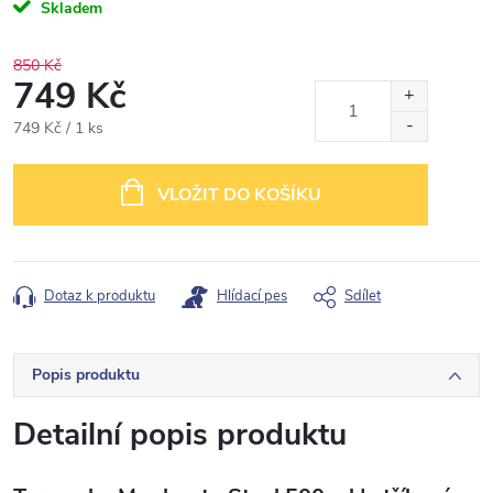
Skladem
850 Kč
749 Kč
Měrná
749 Kč / 1 ks
cena:
VLOŽIT DO KOŠÍKU
Dotaz k produktu
Hlídací pes
Sdílet
Popis produktu
Detailní popis produktu