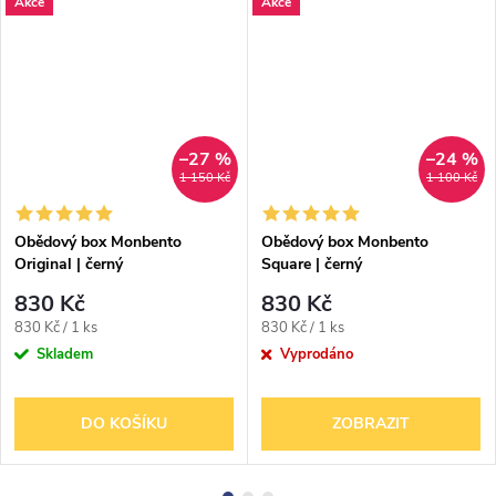
Akce
Akce
–27 %
–24 %
1 150 Kč
1 100 Kč
Obědový box Monbento
Obědový box Monbento
Original | černý
Square | černý
830 Kč
830 Kč
Měrná
Měrná
830 Kč / 1 ks
830 Kč / 1 ks
cena:
cena:
Skladem
Vyprodáno
DO KOŠÍKU
ZOBRAZIT