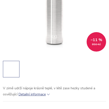
–11 %
850 Kč
V zimě udrží nápoje krásně teplé, v létě zase hezky studené a
osvěžující
Detailní informace