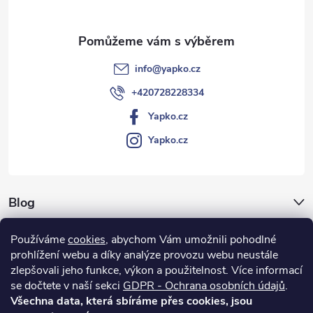
í
info
@
yapko.cz
+420728228334
Yapko.cz
Yapko.cz
Blog
Archiv
Používáme
cookies
, abychom Vám umožnili pohodlné
prohlížení webu a díky analýze provozu webu neustále
Vše o nákupu
zlepšovali jeho funkce, výkon a použitelnost.
Více informací
se dočtete v naší sekci
GDPR - Ochrana osobních údajů
.
Všechna data, která sbíráme přes cookies, jsou